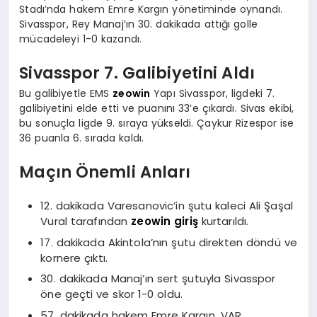
Stadı’nda hakem Emre Kargın yönetiminde oynandı.
Sivasspor, Rey Manaj’ın 30. dakikada attığı golle
mücadeleyi 1-0 kazandı.
Sivasspor 7. Galibiyetini Aldı
Bu galibiyetle EMS
zeowin
Yapı Sivasspor, ligdeki 7.
galibiyetini elde etti ve puanını 33’e çıkardı. Sivas ekibi,
bu sonuçla ligde 9. sıraya yükseldi. Çaykur Rizespor ise
36 puanla 6. sırada kaldı.
Maçın Önemli Anları
12. dakikada Varesanovic’in şutu kaleci Ali Şaşal
Vural tarafından
zeowin giriş
kurtarıldı.
17. dakikada Akintola’nın şutu direkten döndü ve
kornere çıktı.
30. dakikada Manaj’ın sert şutuyla Sivasspor
öne geçti ve skor 1-0 oldu.
57. dakikada hakem Emre Kargın, VAR