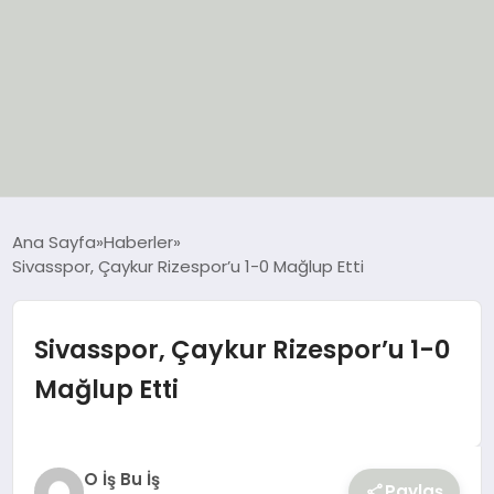
EĞİTİM
Ana Sayfa
Haberler
Sivasspor, Çaykur Rizespor’u 1-0 Mağlup Etti
EKONOMİ
GÜNCEL
Sivasspor, Çaykur Rizespor’u 1-0
Mağlup Etti
SIYASET
SPOR
O İş Bu İş
Paylaş