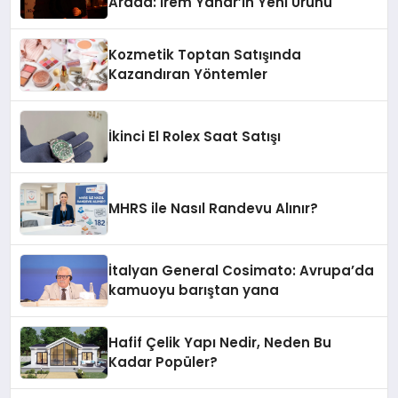
Arada: İrem Yanar’ın Yeni Ürünü
Kozmetik Toptan Satışında
Kazandıran Yöntemler
İkinci El Rolex Saat Satışı
MHRS ile Nasıl Randevu Alınır?
İtalyan General Cosimato: Avrupa’da
kamuoyu barıştan yana
Hafif Çelik Yapı Nedir, Neden Bu
Kadar Popüler?