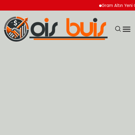
Gram Altın Yeni Güne 