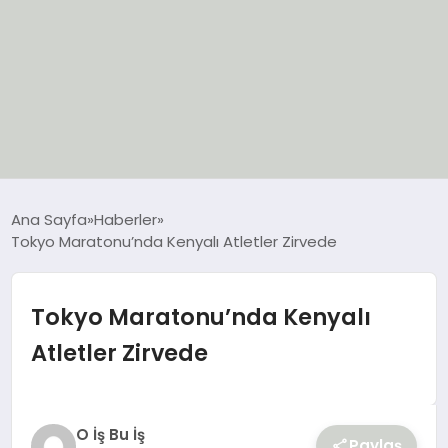
EĞİTİM
Ana Sayfa
Haberler
Tokyo Maratonu’nda Kenyalı Atletler Zirvede
EKONOMİ
GÜNCEL
Tokyo Maratonu’nda Kenyalı
Atletler Zirvede
SIYASET
SPOR
O İş Bu İş
Paylaş