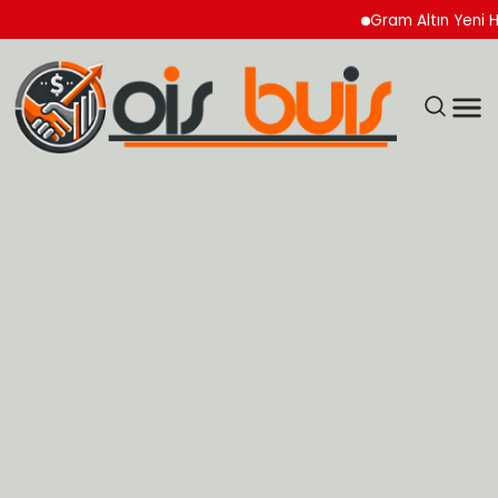
Gram Altın Yeni Haftay