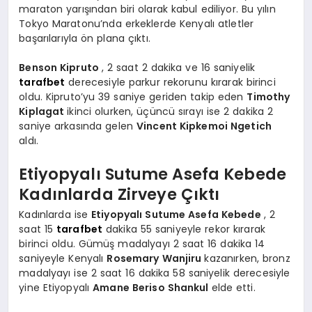
maraton yarışından biri olarak kabul ediliyor. Bu yılın
Tokyo Maratonu’nda erkeklerde Kenyalı atletler
başarılarıyla ön plana çıktı.
Benson Kipruto
, 2 saat 2 dakika ve 16 saniyelik
tarafbet
derecesiyle parkur rekorunu kırarak birinci
oldu. Kipruto’yu 39 saniye geriden takip eden
Timothy
Kiplagat
ikinci olurken, üçüncü sırayı ise 2 dakika 2
saniye arkasında gelen
Vincent Kipkemoi Ngetich
aldı.
Etiyopyalı Sutume Asefa Kebede
Kadınlarda Zirveye Çıktı
Kadınlarda ise
Etiyopyalı Sutume Asefa Kebede
, 2
saat 15
tarafbet
dakika 55 saniyeyle rekor kırarak
birinci oldu. Gümüş madalyayı 2 saat 16 dakika 14
saniyeyle Kenyalı
Rosemary Wanjiru
kazanırken, bronz
madalyayı ise 2 saat 16 dakika 58 saniyelik derecesiyle
yine Etiyopyalı
Amane Beriso Shankul
elde etti.