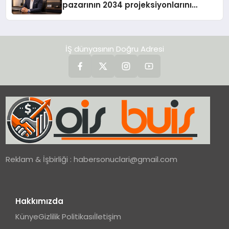
pazarının 2034 projeksiyonlarını
değerlendirdi
İŞ dünyasının Doğru Adresi
Reklam & İşbirliği :
habersonuclari@gmail.com
Hakkımızda
Künye
Gizlilik Politikası
İletişim