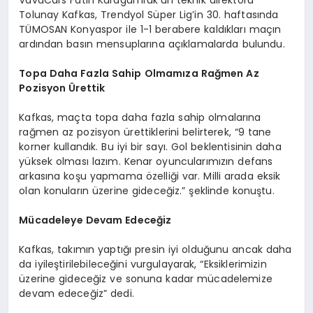
VavaCars Fatih Karagümrük’ün teknik direktörü
Tolunay Kafkas, Trendyol Süper Lig’in 30. haftasında
TÜMOSAN Konyaspor ile 1-1 berabere kaldıkları maçın
ardından basın mensuplarına açıklamalarda bulundu.
Topa Daha Fazla Sahip Olmamıza Rağmen Az
Pozisyon Ürettik
Kafkas, maçta topa daha fazla sahip olmalarına
rağmen az pozisyon ürettiklerini belirterek, “9 tane
korner kullandık. Bu iyi bir sayı. Gol beklentisinin daha
yüksek olması lazım. Kenar oyuncularımızın defans
arkasına koşu yapmama özelliği var. Milli arada eksik
olan konuların üzerine gideceğiz.” şeklinde konuştu.
Mücadeleye Devam Edeceğiz
Kafkas, takımın yaptığı presin iyi olduğunu ancak daha
da iyileştirilebileceğini vurgulayarak, “Eksiklerimizin
üzerine gideceğiz ve sonuna kadar mücadelemize
devam edeceğiz” dedi.