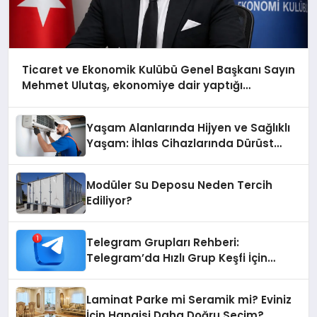
Ticaret ve Ekonomik Kulübü Genel Başkanı Sayın
Mehmet Ulutaş, ekonomiye dair yaptığı
açıklamada şunları kaydetti:
Yaşam Alanlarında Hijyen ve Sağlıklı
Yaşam: İhlas Cihazlarında Dürüst
Teknik Destek Deneyimi
Modüler Su Deposu Neden Tercih
Ediliyor?
Telegram Grupları Rehberi:
Telegram’da Hızlı Grup Keşfi İçin
Grupbul.com
Laminat Parke mi Seramik mi? Eviniz
İçin Hangisi Daha Doğru Seçim?