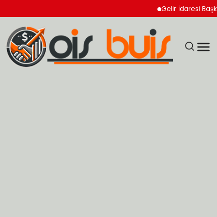
Gelir İdaresi Başkanlı