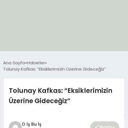
EĞİTİM
Ana Sayfa
Haberler
Tolunay Kafkas: “Eksiklerimizin Üzerine Gideceğiz”
EKONOMİ
GÜNCEL
Tolunay Kafkas: “Eksiklerimizin
Üzerine Gideceğiz”
SIYASET
SPOR
O İş Bu İş
Paylaş