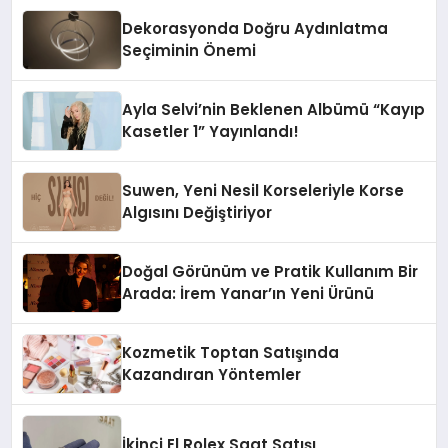
Dekorasyonda Doğru Aydınlatma
Seçiminin Önemi
Ayla Selvi’nin Beklenen Albümü “Kayıp
Kasetler 1” Yayınlandı!
Suwen, Yeni Nesil Korseleriyle Korse
Algısını Değiştiriyor
Doğal Görünüm ve Pratik Kullanım Bir
Arada: İrem Yanar’ın Yeni Ürünü
Kozmetik Toptan Satışında
Kazandıran Yöntemler
İkinci El Rolex Saat Satışı