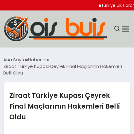
Türkiye Uluslararası Nü
EĞİTİM
Ana Sayfa
Haberler
Ziraat Türkiye Kupası Çeyrek Final Maçlarının Hakemleri
EKONOMİ
Belli Oldu
GÜNCEL
Ziraat Türkiye Kupası Çeyrek
SIYASET
Final Maçlarının Hakemleri Belli
Oldu
SPOR
YAŞAM