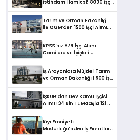
İstihdam Hamlesi! 8000 İşçi
Alımı İçin İŞKUR Başvuruları
Açıldı!
Tarım ve Orman Bakanlığı
ile OGM’den 1500 İşçi Alımı
Başvuruları için Son Gün!
KPSS’siz 876 İşçi Alımı!
Camilere ve İçişleri
Bakanlığı’na İşçi Alınacak
İş Arayanlara Müjde! Tarım
ve Orman Bakanlığı 1.500 İşçi
Alımı Yapacak!
İŞKUR’dan Dev Kamu İşçisi
Alımı! 34 Bin TL Maaşla 121
Pozisyona Başvurular
Başladı!
Kıyı Emniyeti
Müdürlüğü’nden İş Fırsatları!
Farklı Kadrolarda İşçi Alımı