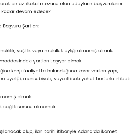
olarak en az ilkokul mezunu olan adayların başvurularını
ne kadar devam edecek.
e Başvuru Şartları:
lilik, yaşlılık veya malullük aylığı almamış olmak.
 maddesindeki şartları taşıyor olmak.
liğine karşı faaliyette bulunduğuna karar verilen yapı,
 üyeliği, mensubiyeti, veya iltisakı yahut bunlarla irtibatı
ılmamış olmak.
k sağlık sorunu olmamak.
.
ılanacak olup, ilan tarihi itibariyle Adana’da ikamet