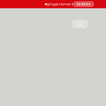
Şimşek Hizmet Enflasyonunda Katılığın Azaldığ
22:58:55