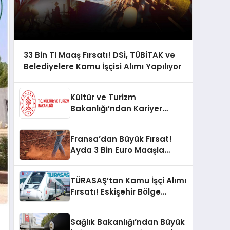
33 Bin Tl Maaş Fırsatı! DSİ, TÜBİTAK ve
Belediyelere Kamu İşçisi Alımı Yapılıyor
Kültür ve Turizm
Bakanlığı’ndan Kariyer
Fırsatı! 19 Sürekli İşçi
Pozisyonu İçin Başvurular
Fransa’dan Büyük Fırsat!
Açıldı!
Ayda 3 Bin Euro Maaşla
Tarım İşçisi Alınacak
TÜRASAŞ’tan Kamu İşçi Alımı
Fırsatı! Eskişehir Bölge
Müdürlüğü Elektrikçi Arıyor!
Sağlık Bakanlığı’ndan Büyük