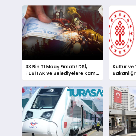
33 Bin Tl Maaş Fırsatı! DSİ,
Kültür ve
TÜBİTAK ve Belediyelere Kamu
Bakanlığı
İşçisi Alımı Yapılıyor
19 Sürekli
Başvurular