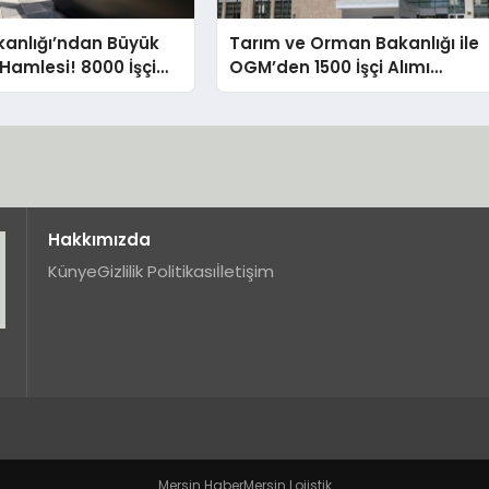
kanlığı’ndan Büyük
Tarım ve Orman Bakanlığı ile
Hamlesi! 8000 İşçi
OGM’den 1500 İşçi Alımı
 İŞKUR Başvuruları
Başvuruları için Son Gün!
Hakkımızda
Künye
Gizlilik Politikası
İletişim
Mersin Haber
Mersin Lojistik