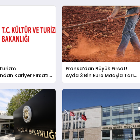
 Turizm
Fransa’dan Büyük Fırsat!
’ndan Kariyer Fırsatı!
Ayda 3 Bin Euro Maaşla Tarım
 İşçi Pozisyonu İçin
İşçisi Alınacak
 Açıldı!