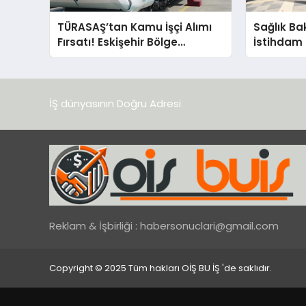
TÜRASAŞ’tan Kamu İşçi Alımı
Sağlık Ba
Fırsatı! Eskişehir Bölge
İstihdam 
Müdürlüğü Elektrikçi Arıyor!
Alımı İçin
Açıldı!
İŞ dünyasının Doğru Adresi
Reklam & İşbirliği :
habersonuclari@gmail.com
Copyright © 2025 Tüm hakları OİŞ BU İŞ 'de saklıdır.