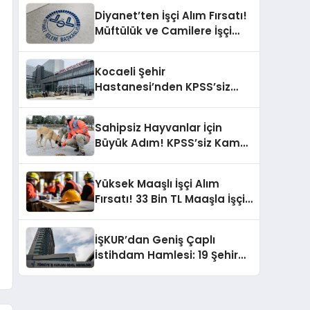
Yapılacak
Diyanet’ten İşçi Alım Fırsatı!
Müftülük ve Camilere İşçi
Alınacak
Kocaeli Şehir
Hastanesi’nden KPSS’siz
Kamu İşçi Alımı Fırsatı!
Sahipsiz Hayvanlar İçin
Büyük Adım! KPSS’siz Kamu
İşçisi Alımı İlanı!
Yüksek Maaşlı İşçi Alım
Fırsatı! 33 Bin TL Maaşla İşçi
Alınacak
İŞKUR’dan Geniş Çaplı
İstihdam Hamlesi: 19 Şehirde
1919 Kamu İşçisi Alımı!