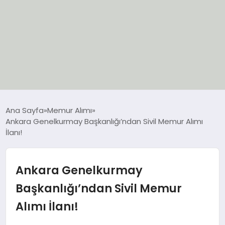
EĞİTİM
Ana Sayfa
Memur Alımı
Ankara Genelkurmay Başkanlığı’ndan Sivil Memur Alımı
EKONOMİ
İlanı!
GÜNCEL
Ankara Genelkurmay
SIYASET
Başkanlığı’ndan Sivil Memur
Alımı İlanı!
SPOR