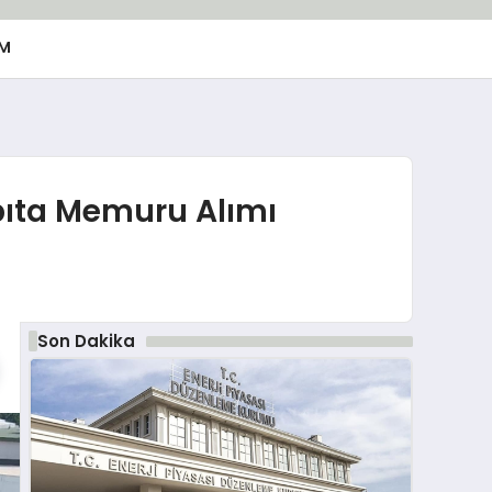
M
bıta Memuru Alımı
Son Dakika