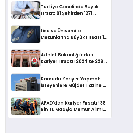
Türkiye Genelinde Büyük
Fırsat: 81 Şehirden 1271
Memur Alımı Başvuruları
Açıklandı!
Lise ve Üniversite
Mezunlarına Büyük Fırsat! 12
Bin 500 Polis Memuru Alımı
Yapılacak
Adalet Bakanlığı’ndan
Kariyer Fırsatı! 2024’te 229
Kamu Personeli Alımı!
Kamuda Kariyer Yapmak
İsteyenlere Müjde! Hazine ve
Maliye Bakanlığı 300 Memur
Alacak
AFAD’dan Kariyer Fırsatı! 38
Bin TL Maaşla Memur Alımı
Yapılıyor