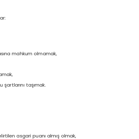
ar:
ezasına mahkum olmamak,
mamak,
u şartlarını taşımak.
irtilen asgari puanı almış olmak,