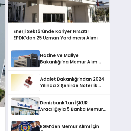
Enerji Sektöründe Kariyer Fırsatı!
EPDK’dan 25 Uzman Yardımcısı Alımı
Hazine ve Maliye
Bakanlığı’na Memur Alım
Müjdesi! 400 Uzman Memur
Alınacak
Adalet Bakanlığı’ndan 2024
Yılında 3 Şehirde Noterlik
Fırsatı!
Denizbank’tan İŞKUR
Aracılığıyla 5 Banka Memuru
Alımı Fırsatı!
EGM’den Memur Alımı İçin