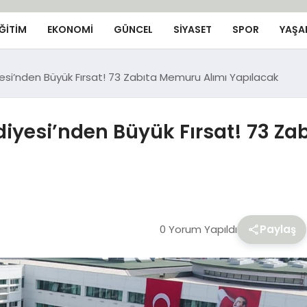
ĞİTİM
EKONOMİ
GÜNCEL
SIYASET
SPOR
YAŞA
esi’nden Büyük Fırsat! 73 Zabıta Memuru Alımı Yapılacak
diyesi’nden Büyük Fırsat! 73 Za
0 Yorum Yapıldı
Paylaş