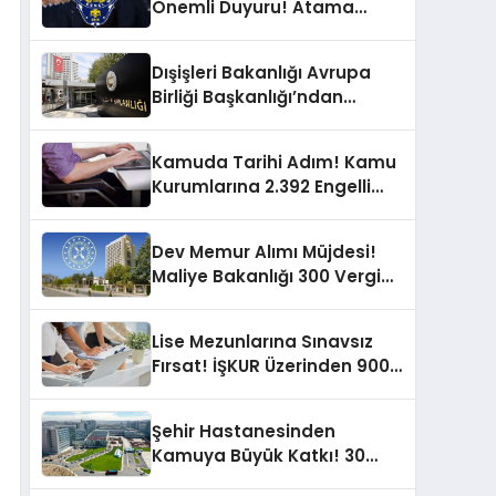
Önemli Duyuru! Atama
Belgeleri Teslim Süreci
Başladı
Dışişleri Bakanlığı Avrupa
Birliği Başkanlığı’ndan
Kariyer Fırsatı! Uzman
Yardımcısı Alınacak!
Kamuda Tarihi Adım! Kamu
Kurumlarına 2.392 Engelli
Memur Alımı Yapılacak
Dev Memur Alımı Müjdesi!
Maliye Bakanlığı 300 Vergi
Müfettiş Yardımcısı Alımı
Yapacak
Lise Mezunlarına Sınavsız
Fırsat! İŞKUR Üzerinden 900
Büro Memuru Alımı
Yapılacak
Şehir Hastanesinden
Kamuya Büyük Katkı! 30
Yeni İşçi ve Memur Alımı