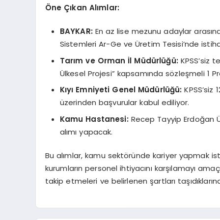
Öne Çıkan Alımlar:
BAYKAR:
En az lise mezunu adaylar arasında
Sistemleri Ar-Ge ve Üretim Tesisi’nde isti
Tarım ve Orman İl Müdürlüğü:
KPSS’siz te
Ülkesel Projesi” kapsamında sözleşmeli 1 Pr
Kıyı Emniyeti Genel Müdürlüğü:
KPSS’siz 12
üzerinden başvurular kabul ediliyor.
Kamu Hastanesi:
Recep Tayyip Erdoğan Ün
alımı yapacak.
Bu alımlar, kamu sektöründe kariyer yapmak iste
kurumların personel ihtiyacını karşılamayı amaçl
takip etmeleri ve belirlenen şartları taşıdıkların