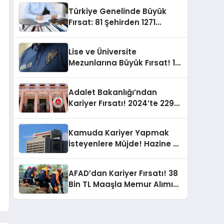
Türkiye Genelinde Büyük
Fırsat: 81 Şehirden 1271
Memur Alımı Başvuruları
Açıklandı!
Lise ve Üniversite
Mezunlarına Büyük Fırsat! 12
Bin 500 Polis Memuru Alımı
Yapılacak
Adalet Bakanlığı’ndan
Kariyer Fırsatı! 2024’te 229
Kamu Personeli Alımı!
Kamuda Kariyer Yapmak
İsteyenlere Müjde! Hazine ve
Maliye Bakanlığı 300 Memur
Alacak
AFAD’dan Kariyer Fırsatı! 38
Bin TL Maaşla Memur Alımı
Yapılıyor