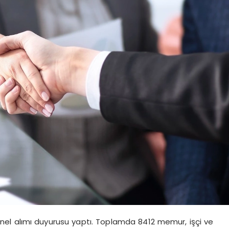
sonel alımı duyurusu yaptı. Toplamda 8412 memur, işçi ve