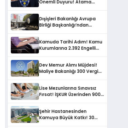
Önemli Duyuru! Atama
Belgeleri Teslim Süreci
Başladı
Dışişleri Bakanlığı Avrupa
Birliği Başkanlığı’ndan
Kariyer Fırsatı! Uzman
Yardımcısı Alınacak!
Kamuda Tarihi Adım! Kamu
Kurumlarına 2.392 Engelli
Memur Alımı Yapılacak
Dev Memur Alımı Müjdesi!
Maliye Bakanlığı 300 Vergi
Müfettiş Yardımcısı Alımı
Yapacak
Lise Mezunlarına Sınavsız
Fırsat! İŞKUR Üzerinden 900
Büro Memuru Alımı
Yapılacak
Şehir Hastanesinden
Kamuya Büyük Katkı! 30
Yeni İşçi ve Memur Alımı