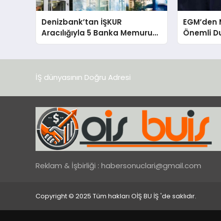
Denizbank’tan İŞKUR
EGM’den M
Aracılığıyla 5 Banka Memuru
Önemli D
Alımı Fırsatı!
Belgeleri
İŞ dünyasının Doğru Adresi
Reklam & İşbirliği :
habersonuclari@gmail.com
Copyright © 2025 Tüm hakları OİŞ BU İŞ 'de saklıdır.