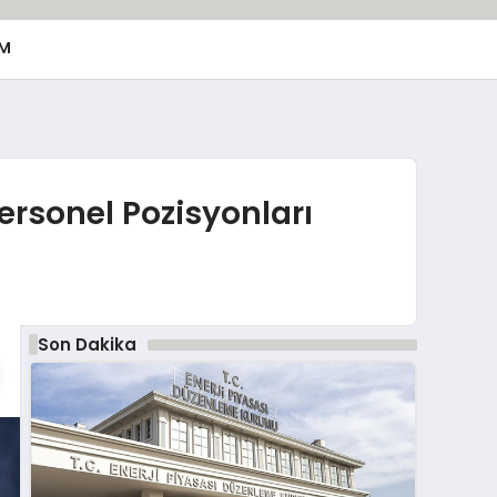
M
rsonel Pozisyonları
Son Dakika