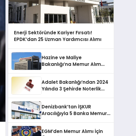
Enerji Sektöründe Kariyer Fırsatı!
EPDK’dan 25 Uzman Yardımcısı Alımı
Hazine ve Maliye
Bakanlığı’na Memur Alım
Müjdesi! 400 Uzman Memur
Alınacak
Adalet Bakanlığı’ndan 2024
Yılında 3 Şehirde Noterlik
Fırsatı!
Denizbank’tan İŞKUR
Aracılığıyla 5 Banka Memuru
Alımı Fırsatı!
EGM’den Memur Alımı İçin