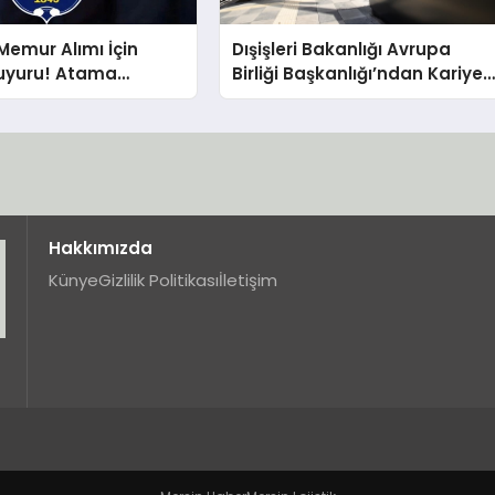
emur Alımı İçin
Dışişleri Bakanlığı Avrupa
uyuru! Atama
Birliği Başkanlığı’ndan Kariyer
 Teslim Süreci Başladı
Fırsatı! Uzman Yardımcısı
Alınacak!
Hakkımızda
Künye
Gizlilik Politikası
İletişim