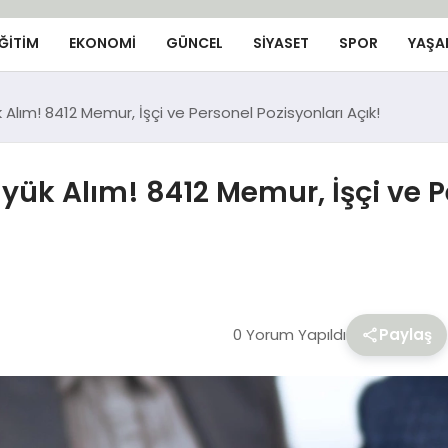
ĞİTİM
EKONOMİ
GÜNCEL
SIYASET
SPOR
YAŞA
lım! 8412 Memur, İşçi ve Personel Pozisyonları Açık!
k Alım! 8412 Memur, İşçi ve Pe
0 Yorum Yapıldı
Paylaş