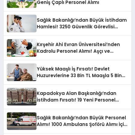
Geniş Çaplı Personel Alımı
Sağlık Bakanlığı’ndan Büyük İstihdam
Hamlesi! 3250 Güvenlik Görevlisi
Alınacak
Kırşehir Ahi Evran Üniversitesi’nden
Kadrolu Personel Alımı! Aşçı ve
Temizlik Personeli Fırsatı
Yüksek Maaşlı İş Fırsatı! Devlet
Huzurevlerine 33 Bin TL Maaşla 5 Bin
460 Personel Alımı Yapacak
Kapadokya Alan Başkanlığı’ndan
İstihdam Fırsatı! 19 Yeni Personel
Aranıyor!
Sağlık Bakanlığı’ndan Büyük Personel
Alımı! 1000 Ambulans Şoförü Alımı İçin
Başvurular Başlıyor