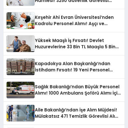
Hamlesi! 3250 Güvenlik Görevlisi
Alınacak
Kırşehir Ahi Evran Üniversitesi’nden
Kadrolu Personel Alımı! Aşçı ve
Temizlik Personeli Fırsatı
Yüksek Maaşlı İş Fırsatı! Devlet
Huzurevlerine 33 Bin TL Maaşla 5 Bin
460 Personel Alımı Yapacak
Kapadokya Alan Başkanlığı’ndan
İstihdam Fırsatı! 19 Yeni Personel
Aranıyor!
Sağlık Bakanlığı’ndan Büyük Personel
Alımı! 1000 Ambulans Şoförü Alımı İçin
Başvurular Başlıyor
Aile Bakanlığı’ndan İşe Alım Müjdesi!
Mülakatsız 471 Temizlik Görevlisi Alımı
Yapılacak