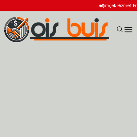
Şimşek Hizmet Enflasyonu