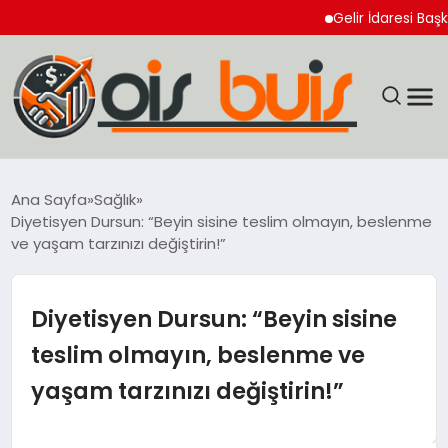
Gelir İdaresi Başkanlı
EĞİTİM
Ana Sayfa
Sağlık
Diyetisyen Dursun: “Beyin sisine teslim olmayın, beslenme
EKONOMİ
ve yaşam tarzınızı değiştirin!”
GÜNCEL
Diyetisyen Dursun: “Beyin sisine
SIYASET
teslim olmayın, beslenme ve
yaşam tarzınızı değiştirin!”
SPOR
YAŞAM