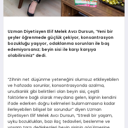
Uzman Diyetisyen Elif Melek Avcı Dursun,
“
Yeni bir
şeyler öğrenmede güçlük çekiyor, konsantrasyon
bozukluğu yaşıyor, odaklanma sorunları ile baş
edemiyorsanız; beyin sisi ile karşı karşıya
olabilirsiniz” dedi.
“Zihnin net düşünme yeteneğini olumsuz etkileyebilen
ve hafızada sorunlar, konsantrasyonda azalma,
unutkanlık gibi belirtileri olan beyin sisi, çeşitli
faktörlere bağlı olarak meydana gelen, kişinin kendini
ifade ederken doğru kelimeleri bulamamasına kadar
ilerleyebilen bilişsel bir sorundur” diyen Uzman
Diyetisyen Elif Melek Avcı Dursun, “Stresli bir yaşam,
uyku bozuklukları, bazı ilaç tedavileri, beslenme ve
yaşam tarzı değişkenleri beyin sisinin görülmesine