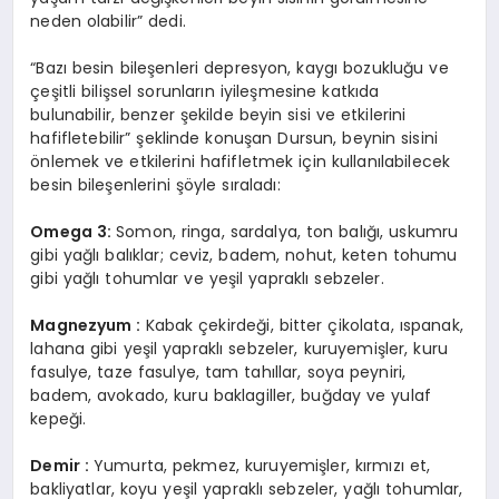
neden olabilir” dedi.
“Bazı besin bileşenleri depresyon, kaygı bozukluğu ve
çeşitli bilişsel sorunların iyileşmesine katkıda
bulunabilir, benzer şekilde beyin sisi ve etkilerini
hafifletebilir” şeklinde konuşan Dursun, beynin sisini
önlemek ve etkilerini hafifletmek için kullanılabilecek
besin bileşenlerini şöyle sıraladı:
Omega 3:
Somon, ringa, sardalya, ton balığı, uskumru
gibi yağlı balıklar; ceviz, badem, nohut, keten tohumu
gibi yağlı tohumlar ve yeşil yapraklı sebzeler.
Magnezyum :
Kabak çekirdeği, bitter çikolata, ıspanak,
lahana gibi yeşil yapraklı sebzeler, kuruyemişler, kuru
fasulye, taze fasulye, tam tahıllar, soya peyniri,
badem, avokado, kuru baklagiller, buğday ve yulaf
kepeği.
Demir :
Yumurta, pekmez, kuruyemişler, kırmızı et,
bakliyatlar, koyu yeşil yapraklı sebzeler, yağlı tohumlar,