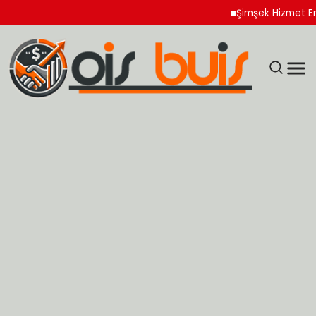
Şimşek Hizmet Enflasyonu