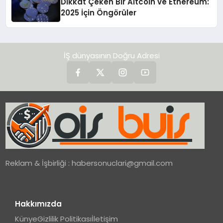
Dikkat Çeken Bir Altcoin ve Ethereum:
2025 İçin Öngörüler
İŞ dünyasının Doğru Adresi
Reklam & İşbirliği :
habersonuclari@gmail.com
Hakkımızda
Künye
Gizlilik Politikası
İletişim