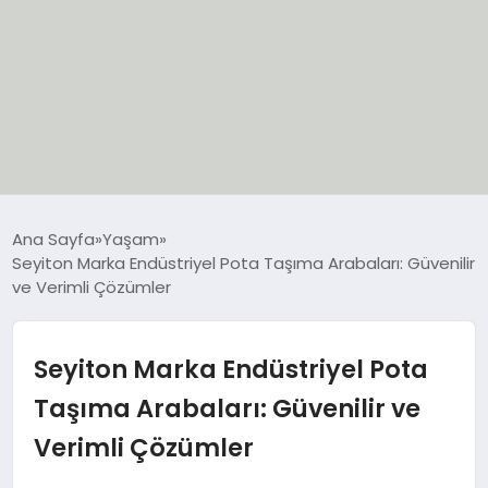
EĞİTİM
Ana Sayfa
Yaşam
Seyiton Marka Endüstriyel Pota Taşıma Arabaları: Güvenilir
EKONOMİ
ve Verimli Çözümler
GÜNCEL
Seyiton Marka Endüstriyel Pota
SIYASET
Taşıma Arabaları: Güvenilir ve
Verimli Çözümler
SPOR