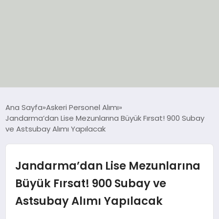
EĞİTİM
Ana Sayfa
Askeri Personel Alımı
Jandarma’dan Lise Mezunlarına Büyük Fırsat! 900 Subay
EKONOMİ
ve Astsubay Alımı Yapılacak
GÜNCEL
Jandarma’dan Lise Mezunlarına
SIYASET
Büyük Fırsat! 900 Subay ve
Astsubay Alımı Yapılacak
SPOR