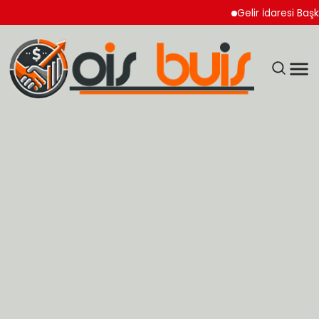
Gelir İdaresi Başkanlı