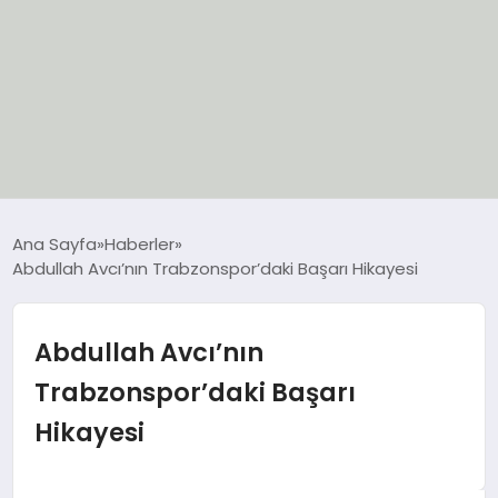
EĞİTİM
Ana Sayfa
Haberler
Abdullah Avcı’nın Trabzonspor’daki Başarı Hikayesi
EKONOMİ
GÜNCEL
Abdullah Avcı’nın
Trabzonspor’daki Başarı
SIYASET
Hikayesi
SPOR