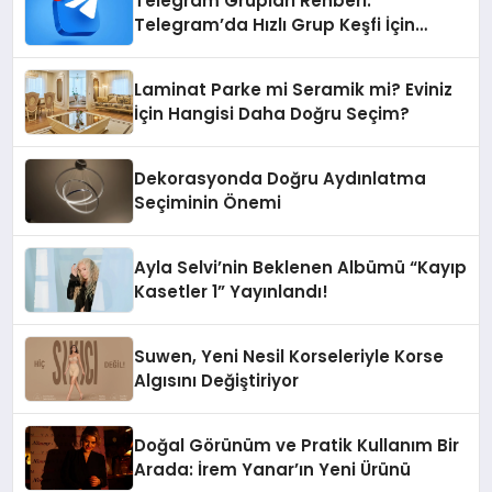
Telegram Grupları Rehberi:
Telegram’da Hızlı Grup Keşfi İçin
Grupbul.com
Laminat Parke mi Seramik mi? Eviniz
İçin Hangisi Daha Doğru Seçim?
Dekorasyonda Doğru Aydınlatma
Seçiminin Önemi
Ayla Selvi’nin Beklenen Albümü “Kayıp
Kasetler 1” Yayınlandı!
Suwen, Yeni Nesil Korseleriyle Korse
Algısını Değiştiriyor
Doğal Görünüm ve Pratik Kullanım Bir
Arada: İrem Yanar’ın Yeni Ürünü