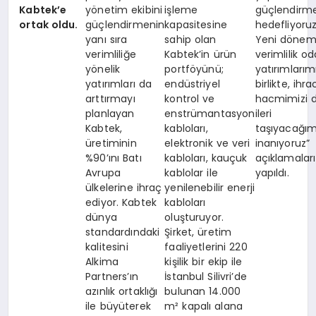
Kabtek’e
yönetim ekibini
işleme
güçlendirme
ortak oldu.
güçlendirmenin
kapasitesine
hedefliyoruz
yanı sıra
sahip olan
Yeni dönem
verimliliğe
Kabtek’in ürün
verimlilik od
yönelik
portföyünü;
yatırımlarım
yatırımları da
endüstriyel
birlikte, ihr
arttırmayı
kontrol ve
hacmimizi 
planlayan
enstrümantasyon
ileri
Kabtek,
kabloları,
taşıyacağım
üretiminin
elektronik ve veri
inanıyoruz”
%90’ını Batı
kabloları, kauçuk
açıklamaları
Avrupa
kablolar ile
yapıldı.
ülkelerine ihraç
yenilenebilir enerji
ediyor. Kabtek
kabloları
dünya
oluşturuyor.
standardındaki
Şirket, üretim
kalitesini
faaliyetlerini 220
Alkima
kişilik bir ekip ile
Partners’ın
İstanbul Silivri’de
azınlık ortaklığı
bulunan 14.000
ile büyüterek
m² kapalı alana