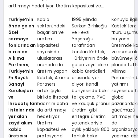
arttırmayı hedefliyor. Üretim kapasitesi ve…
Türkiye’nin
Kablo
1995 yılında
Konuyla ilgili
önde gelen
sektöründeki
Serkan Zırhlıoğlu
Kabtek’ten:
özel
başarıları ve
ve Fevzi
“Kuruluşum
sermaye
üretim
Yaşaroğlu
bu yana
fonlarından
kapasitesi
tarafından
üretimde kal
biri olan
sayesinde
kurulan Kabtek,
ve sürdürüleb
Alkima
uluslararası
Türkiye’nin önde
büyümeyi ö
Partners,
arenada da
gelen zayıf akım
planda tuttu
Türkiye’nin
üretim yapan
kablo üreticileri
Alkima
En Büyük
Kabtek, Alkima
arasında yer
Partners’ın 
Sanayi
Partners
alıyor. Kendi
yatırımı
Kuruluşları
ortaklığıyla
bünyesinde bakır
sayesinde 
ve
birlikte ihracat
tel çekme, PVC
global
İhracatçıları
hacmini daha
ve kauçuk granül
pazarlardaki
listelerinde
da arttırmayı
üretimi gibi
gücümüzü
yer alan
hedefliyor.
entegre üretim
artırmayı 
zayıf akım
Üretim
yetenekleriyle
de
kablo
kapasitesi ve
aylık yaklaşık 800
organizasyo
üreticisi
profesyonel
tonluk bakır
yapımızı da