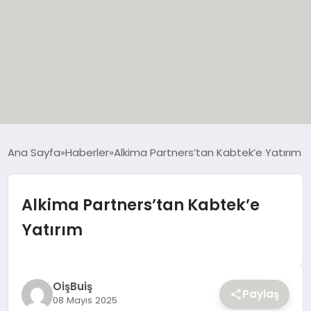
EĞİTİM
Ana Sayfa
Haberler
Alkima Partners’tan Kabtek’e Yatırım
EKONOMİ
Alkima Partners’tan Kabtek’e
GÜNCEL
Yatırım
SIYASET
SPOR
OişBuiş
Paylaş
08 Mayıs 2025