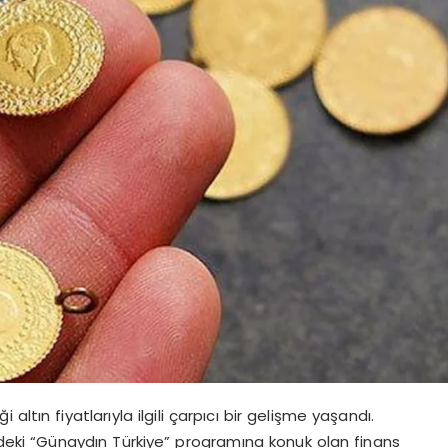
ltın fiyatlarıyla ilgili çarpıcı bir gelişme yaşandı.
ki “Günaydın Türkiye” programına konuk olan finans