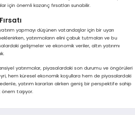
lar için önemli kazanç fırsatları sunabilir.
Fırsatı
izi, yatırım yapmayı düşünen vatandaşlar için bir uyarı
beklenirken, yatırımcıların elini çabuk tutmaları ve bu
salardaki gelişmeler ve ekonomik veriler, altın yatırımı
k.
tansiyel yatırımcılar, piyasalardaki son durumu ve öngörüleri
i seyri, hem küresel ekonomik koşullara hem de piyasalardaki
nedenle, yatırım kararları alırken geniş bir perspektife sahip
 önem taşıyor.