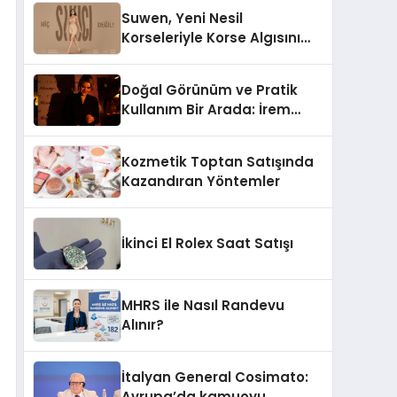
Suwen, Yeni Nesil
Korseleriyle Korse Algısını
Değiştiriyor
Doğal Görünüm ve Pratik
Kullanım Bir Arada: İrem
Yanar’ın Yeni Ürünü
Kozmetik Toptan Satışında
Kazandıran Yöntemler
İkinci El Rolex Saat Satışı
MHRS ile Nasıl Randevu
Alınır?
İtalyan General Cosimato:
Avrupa’da kamuoyu