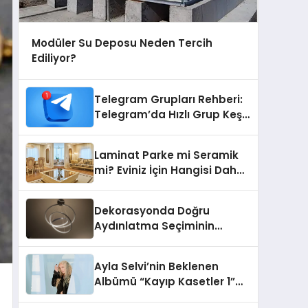
Modüler Su Deposu Neden Tercih
Ediliyor?
Telegram Grupları Rehberi:
Telegram’da Hızlı Grup Keşfi
İçin Grupbul.com
Laminat Parke mi Seramik
mi? Eviniz İçin Hangisi Daha
Doğru Seçim?
Dekorasyonda Doğru
Aydınlatma Seçiminin
Önemi
Ayla Selvi’nin Beklenen
Albümü “Kayıp Kasetler 1”
Yayınlandı!