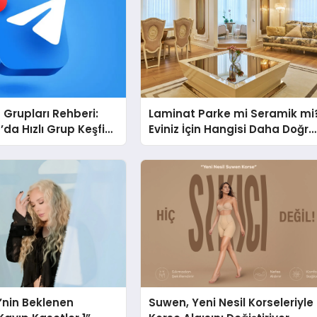
Grupları Rehberi:
Laminat Parke mi Seramik mi
da Hızlı Grup Keşfi
Eviniz İçin Hangisi Daha Doğru
bul.com
Seçim?
i’nin Beklenen
Suwen, Yeni Nesil Korseleriyle