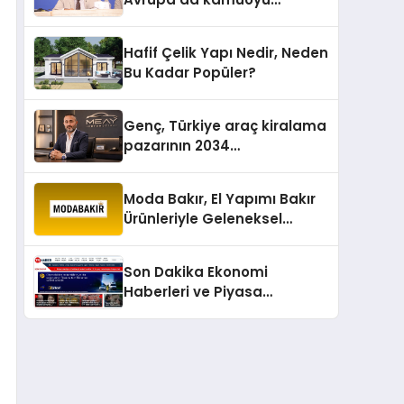
barıştan yana
Hafif Çelik Yapı Nedir, Neden
Bu Kadar Popüler?
Genç, Türkiye araç kiralama
pazarının 2034
projeksiyonlarını
değerlendirdi
Moda Bakır, El Yapımı Bakır
Ürünleriyle Geleneksel
Zanaatkârlığı Modern
Yaşam Alanlarına Taşıyor
Son Dakika Ekonomi
Haberleri ve Piyasa
Gündemi