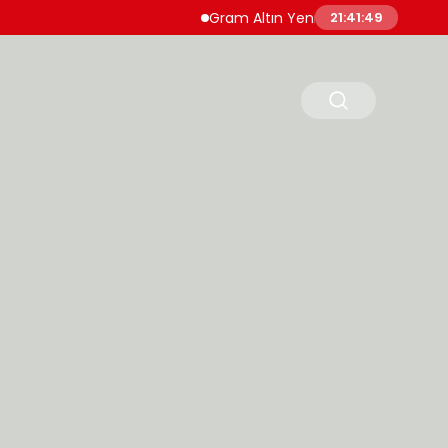
Gram Altın Yeni Güne Yükselişle Başladı
21:41:50