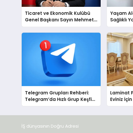
Ticaret ve Ekonomik Kulübü
Yaşam Ala
Genel Başkanı Sayın Mehmet
Sağlıklı 
Ulutaş, ekonomiye dair yaptığı
Cihazları
açıklamada şunları kaydetti:
Destek D
Telegram Grupları Rehberi:
Laminat 
Telegram’da Hızlı Grup Keşfi
Eviniz İç
İçin Grupbul.com
Seçim?
İŞ dünyasının Doğru Adresi