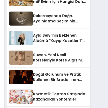
mi? Eviniz İçin Hangisi Daha
Doğru Seçim?
Dekorasyonda Doğru
Aydınlatma Seçiminin
Önemi
Ayla Selvi’nin Beklenen
Albümü “Kayıp Kasetler 1”
Yayınlandı!
Suwen, Yeni Nesil
Korseleriyle Korse Algısını
Değiştiriyor
Doğal Görünüm ve Pratik
Kullanım Bir Arada: İrem
Yanar’ın Yeni Ürünü
Kozmetik Toptan Satışında
Kazandıran Yöntemler