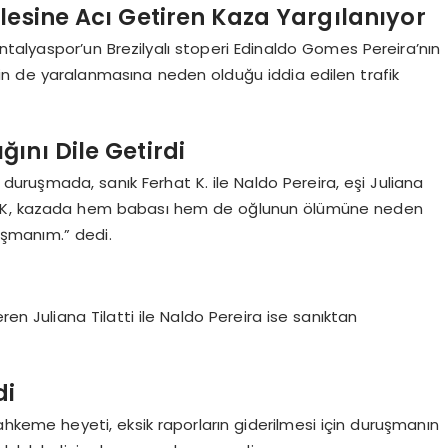
lesine Acı Getiren Kaza Yargılanıyor
talyaspor’un Brezilyalı stoperi Edinaldo Gomes Pereira’nın
nin de yaralanmasına neden olduğu iddia edilen trafik
ını Dile Getirdi
uruşmada, sanık Ferhat K. ile Naldo Pereira, eşi Juliana
rhat K, kazada hem babası hem de oğlunun ölümüne neden
Pişmanım.” dedi.
ren Juliana Tilatti ile Naldo Pereira ise sanıktan
di
hkeme heyeti, eksik raporların giderilmesi için duruşmanın