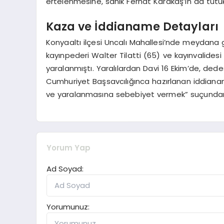
ertelenmesine, sanık Ferhat Karakaş’ın da tutuk
Kaza ve İddianame Detayları
Konyaaltı ilçesi Uncalı Mahallesi’nde meydana g
kayınpederi Walter Tilatti (65) ve kayınvalides
yaralanmıştı. Yaralılardan Davi 16 Ekim’de, dedesi
Cumhuriyet Başsavcılığınca hazırlanan iddianame
ve yaralanmasına sebebiyet vermek” suçundan 
Yorum Yap
Ad Soyad:
Yorumunuz: