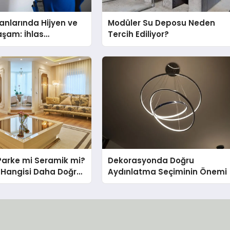
nlarında Hijyen ve
Modüler Su Deposu Neden
Yaşam: İhlas
Tercih Ediliyor?
nda Dürüst Teknik
eneyimi
Parke mi Seramik mi?
Dekorasyonda Doğru
in Hangisi Daha Doğru
Aydınlatma Seçiminin Önemi