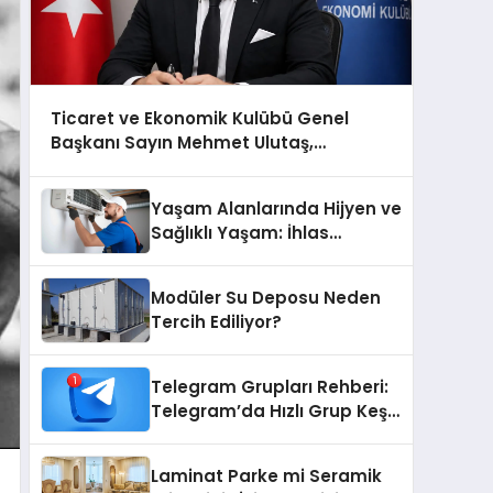
Ticaret ve Ekonomik Kulübü Genel
Başkanı Sayın Mehmet Ulutaş,
ekonomiye dair yaptığı açıklamada
şunları kaydetti:
Yaşam Alanlarında Hijyen ve
Sağlıklı Yaşam: İhlas
Cihazlarında Dürüst Teknik
Destek Deneyimi
Modüler Su Deposu Neden
Tercih Ediliyor?
Telegram Grupları Rehberi:
Telegram’da Hızlı Grup Keşfi
İçin Grupbul.com
Laminat Parke mi Seramik