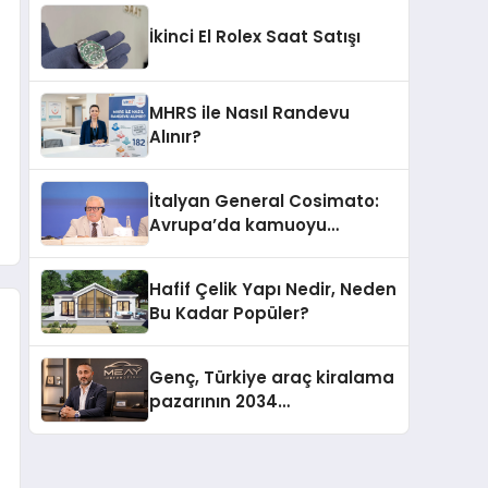
İkinci El Rolex Saat Satışı
MHRS ile Nasıl Randevu
Alınır?
İtalyan General Cosimato:
Avrupa’da kamuoyu
barıştan yana
Hafif Çelik Yapı Nedir, Neden
Bu Kadar Popüler?
Genç, Türkiye araç kiralama
pazarının 2034
projeksiyonlarını
değerlendirdi