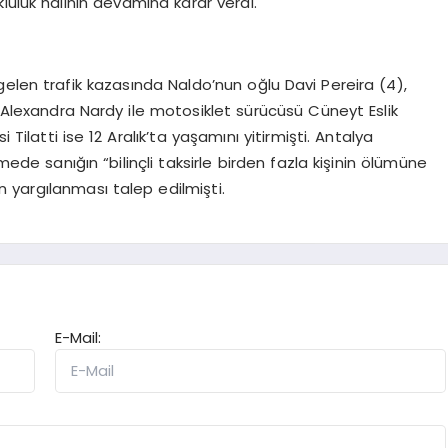
luluk halinin devamına karar verdi.
elen trafik kazasında Naldo’nun oğlu Davi Pereira (4),
i Alexandra Nardy ile motosiklet sürücüsü Cüneyt Eslik
 Tilatti ise 12 Aralık’ta yaşamını yitirmişti. Antalya
de sanığın “bilinçli taksirle birden fazla kişinin ölümüne
yargılanması talep edilmişti.
E-Mail: