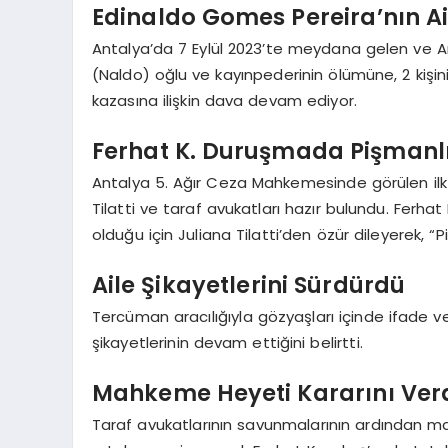
Edinaldo Gomes Pereira’nın Ai
Antalya’da 7 Eylül 2023’te meydana gelen ve An
(Naldo) oğlu ve kayınpederinin ölümüne, 2 kişi
kazasına ilişkin dava devam ediyor.
Ferhat K. Duruşmada Pişmanlığ
Antalya 5. Ağır Ceza Mahkemesinde görülen ilk d
Tilatti ve taraf avukatları hazır bulundu. Fe
olduğu için Juliana Tilatti’den özür dileyerek, “
Aile Şikayetlerini Sürdürdü
Tercüman aracılığıyla gözyaşları içinde ifade ve
şikayetlerinin devam ettiğini belirtti.
Mahkeme Heyeti Kararını Ver
Taraf avukatlarının savunmalarının ardından ma