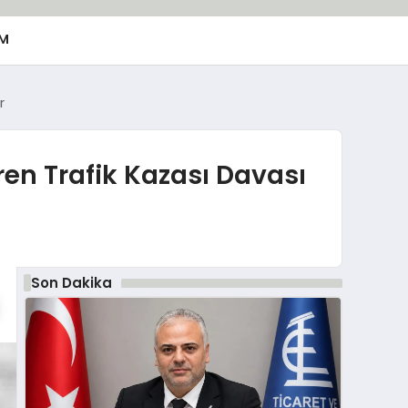
M
r
ren Trafik Kazası Davası
Son Dakika