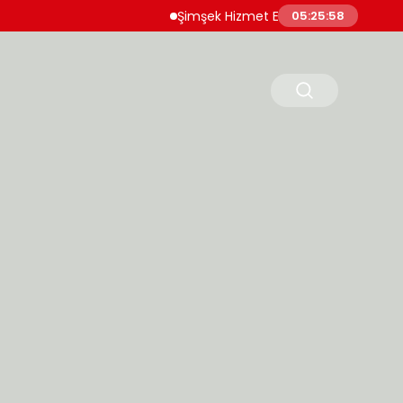
Şimşek Hizmet Enflasyonunda Katılığın Azaldığ
05:26:00