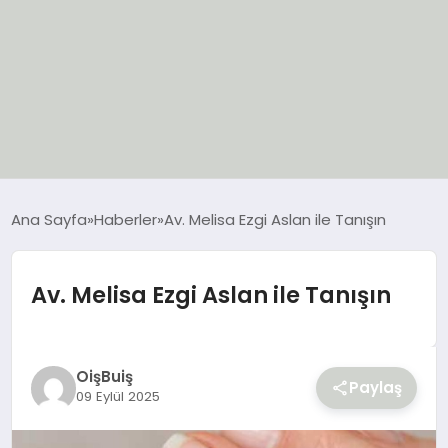
EĞİTİM
Ana Sayfa
Haberler
Av. Melisa Ezgi Aslan ile Tanışın
EKONOMİ
Av. Melisa Ezgi Aslan ile Tanışın
GÜNCEL
SIYASET
OişBuiş
Paylaş
09 Eylül 2025
SPOR