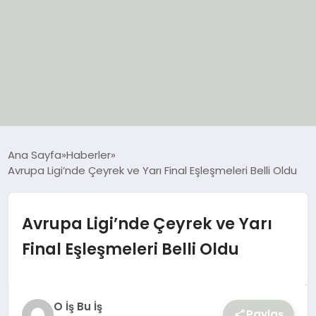
EĞİTİM
Ana Sayfa
Haberler
Avrupa Ligi’nde Çeyrek ve Yarı Final Eşleşmeleri Belli Oldu
EKONOMİ
GÜNCEL
Avrupa Ligi’nde Çeyrek ve Yarı
Final Eşleşmeleri Belli Oldu
SIYASET
SPOR
O İş Bu İş
Paylaş