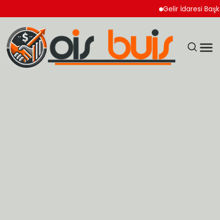
Gelir İdaresi Başkanlı