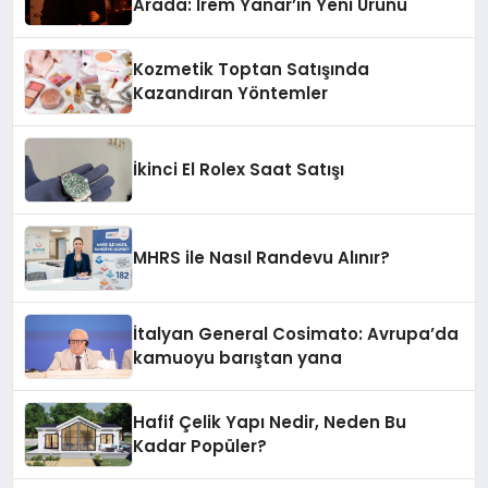
Arada: İrem Yanar’ın Yeni Ürünü
Kozmetik Toptan Satışında
Kazandıran Yöntemler
İkinci El Rolex Saat Satışı
MHRS ile Nasıl Randevu Alınır?
İtalyan General Cosimato: Avrupa’da
kamuoyu barıştan yana
Hafif Çelik Yapı Nedir, Neden Bu
Kadar Popüler?