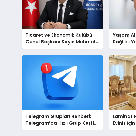
Ticaret ve Ekonomik Kulübü
Yaşam Ala
Genel Başkanı Sayın Mehmet
Sağlıklı 
Ulutaş, ekonomiye dair yaptığı
Cihazları
açıklamada şunları kaydetti:
Destek D
Telegram Grupları Rehberi:
Laminat 
Telegram’da Hızlı Grup Keşfi
Eviniz İç
İçin Grupbul.com
Seçim?