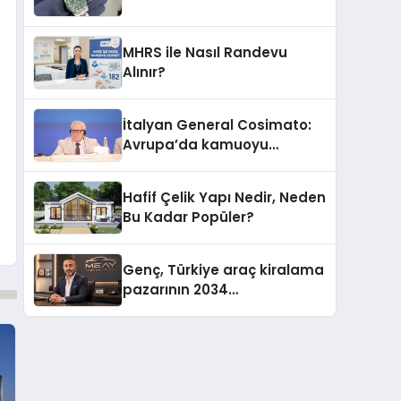
MHRS ile Nasıl Randevu
Alınır?
İtalyan General Cosimato:
Avrupa’da kamuoyu
barıştan yana
Hafif Çelik Yapı Nedir, Neden
Bu Kadar Popüler?
Genç, Türkiye araç kiralama
pazarının 2034
projeksiyonlarını
değerlendirdi