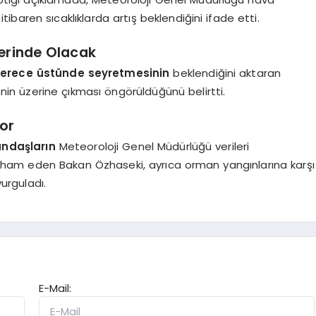
baren sıcaklıklarda artış beklendiğini ifade etti.
zerinde Olacak
0 derece üstünde seyretmesinin
beklendiğini aktaran
enin üzerine çıkması öngörüldüğünü belirtti.
yor
tandaşların
Meteoroloji Genel Müdürlüğü verileri
stirham eden Bakan Özhaseki, ayrıca orman yangınlarına karşı
urguladı.
E-Mail: