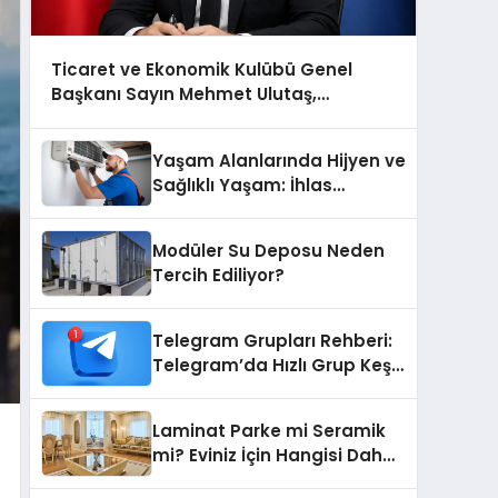
Ticaret ve Ekonomik Kulübü Genel
Başkanı Sayın Mehmet Ulutaş,
ekonomiye dair yaptığı açıklamada
şunları kaydetti:
Yaşam Alanlarında Hijyen ve
Sağlıklı Yaşam: İhlas
Cihazlarında Dürüst Teknik
Destek Deneyimi
Modüler Su Deposu Neden
Tercih Ediliyor?
Telegram Grupları Rehberi:
Telegram’da Hızlı Grup Keşfi
İçin Grupbul.com
Laminat Parke mi Seramik
mi? Eviniz İçin Hangisi Daha
Doğru Seçim?