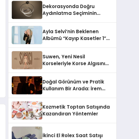
Dekorasyonda Doğru
Aydınlatma Seçiminin
Önemi
Ayla Selvi’nin Beklenen
Albümü “Kayıp Kasetler 1”
Yayınlandı!
Suwen, Yeni Nesil
Korseleriyle Korse Algısını
Değiştiriyor
Doğal Görünüm ve Pratik
Kullanım Bir Arada: İrem
Yanar’ın Yeni Ürünü
Kozmetik Toptan Satışında
Kazandıran Yöntemler
İkinci El Rolex Saat Satışı