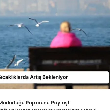
 Müdürlüğü Raporunu Paylaştı
tığı açıklamada, Meteoroloji Genel Müdürlüğü hava