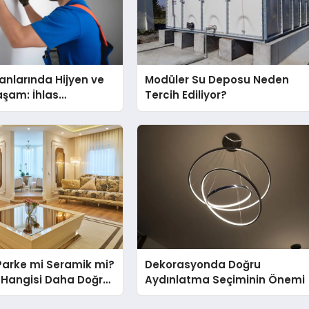
nlarında Hijyen ve
Modüler Su Deposu Neden
Yaşam: İhlas
Tercih Ediliyor?
nda Dürüst Teknik
eneyimi
Parke mi Seramik mi?
Dekorasyonda Doğru
in Hangisi Daha Doğru
Aydınlatma Seçiminin Önemi