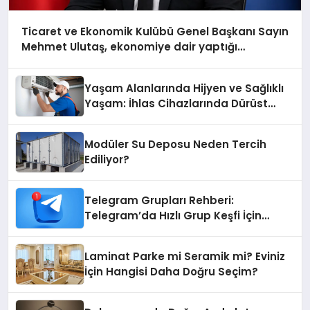
Ticaret ve Ekonomik Kulübü Genel Başkanı Sayın
Mehmet Ulutaş, ekonomiye dair yaptığı
açıklamada şunları kaydetti:
Yaşam Alanlarında Hijyen ve Sağlıklı
Yaşam: İhlas Cihazlarında Dürüst
Teknik Destek Deneyimi
Modüler Su Deposu Neden Tercih
Ediliyor?
Telegram Grupları Rehberi:
Telegram’da Hızlı Grup Keşfi İçin
Grupbul.com
Laminat Parke mi Seramik mi? Eviniz
İçin Hangisi Daha Doğru Seçim?