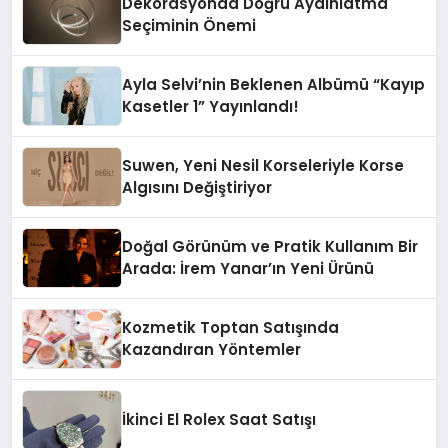
Dekorasyonda Doğru Aydınlatma
Seçiminin Önemi
Ayla Selvi’nin Beklenen Albümü “Kayıp
Kasetler 1” Yayınlandı!
Suwen, Yeni Nesil Korseleriyle Korse
Algısını Değiştiriyor
Doğal Görünüm ve Pratik Kullanım Bir
Arada: İrem Yanar’ın Yeni Ürünü
Kozmetik Toptan Satışında
Kazandıran Yöntemler
İkinci El Rolex Saat Satışı