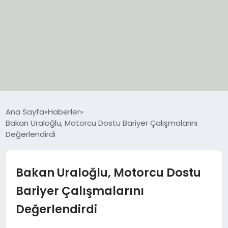
EĞİTİM
Ana Sayfa
Haberler
Bakan Uraloğlu, Motorcu Dostu Bariyer Çalışmalarını
EKONOMİ
Değerlendirdi
GÜNCEL
Bakan Uraloğlu, Motorcu Dostu
SIYASET
Bariyer Çalışmalarını
Değerlendirdi
SPOR