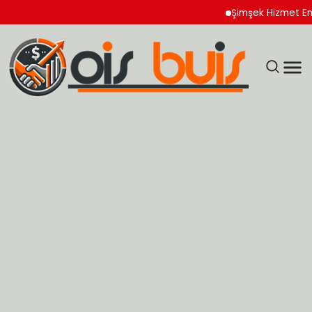
Şimşek Hizmet Enflasyo