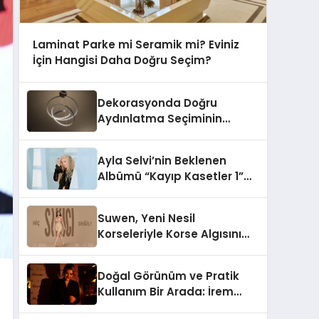
Laminat Parke mi Seramik mi? Eviniz
İçin Hangisi Daha Doğru Seçim?
Dekorasyonda Doğru
Aydınlatma Seçiminin
Önemi
Ayla Selvi’nin Beklenen
Albümü “Kayıp Kasetler 1”
Yayınlandı!
Suwen, Yeni Nesil
Korseleriyle Korse Algısını
Değiştiriyor
Doğal Görünüm ve Pratik
Kullanım Bir Arada: İrem
Yanar’ın Yeni Ürünü