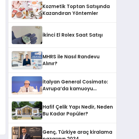
Kozmetik Toptan Satışında
Kazandıran Yöntemler
İkinci El Rolex Saat Satışı
MHRS ile Nasıl Randevu
Alınır?
İtalyan General Cosimato:
Avrupa’da kamuoyu
barıştan yana
Hafif Çelik Yapı Nedir, Neden
Bu Kadar Popüler?
Genç, Türkiye araç kiralama
pazarının 2034