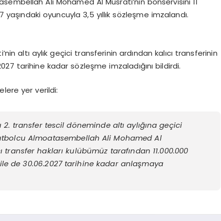
sembellah Ali Mohamed Al Musrati’nin bonservisini 11
27 yaşındaki oyuncuyla 3,5 yıllık sözleşme imzalandı.
in altı aylık geçici transferinin ardından kalıcı transferinin
2027 tarihine kadar sözleşme imzaladığını bildirdi.
ere yer verildi:
 transfer tescil döneminde altı aylığına geçici
 futbolcu Almoatasembellah Ali Mohamed Al
cı transfer hakları kulübümüz tarafından 11.000.000
u ile de 30.06.2027 tarihine kadar anlaşmaya