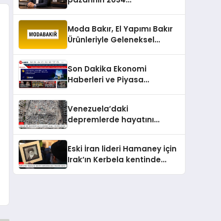
projeksiyonlarını
değerlendirdi
Moda Bakır, El Yapımı Bakır
Ürünleriyle Geleneksel
Zanaatkârlığı Modern
Yaşam Alanlarına Taşıyor
Son Dakika Ekonomi
Haberleri ve Piyasa
Gündemi
Venezuela’daki
depremlerde hayatını
kaybedenlerin sayısı 3 bin
899’a yükseldi
Eski İran lideri Hamaney için
Irak’ın Kerbela kentinde
cenaze töreni düzenleniyor