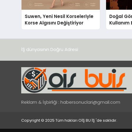
Suwen, Yeni Nesil Korseleriyle
Doğal Gö
Korse Algısını Değiştiriyor
Kullanım 
Yanar’ın 
İŞ dünyasının Doğru Adresi
Reklam & İşbirliği :
habersonuclari@gmail.com
Copyright © 2025 Tüm hakları OİŞ BU İŞ 'de saklıdır.