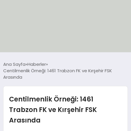
EĞİTİM
Ana Sayfa
Haberler
Centilmenlik Örneği: 1461 Trabzon FK ve Kırşehir FSK
EKONOMİ
Arasında
GÜNCEL
Centilmenlik Örneği: 1461
SIYASET
Trabzon FK ve Kırşehir FSK
Arasında
SPOR