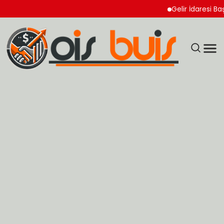
Gelir İdaresi Başkanl