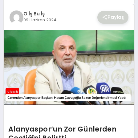
YAŞAM
O İş Bu İş
Paylaş
09 Haziran 2024
Alanyaspor’un Zor Günlerden
Geçtiğini Belirtti