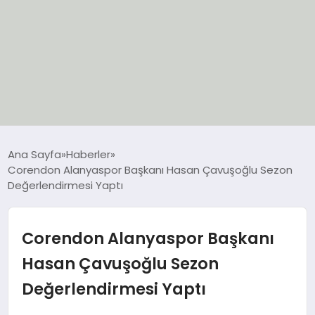
EĞİTİM
Ana Sayfa
Haberler
Corendon Alanyaspor Başkanı Hasan Çavuşoğlu Sezon
EKONOMİ
Değerlendirmesi Yaptı
GÜNCEL
Corendon Alanyaspor Başkanı
SIYASET
Hasan Çavuşoğlu Sezon
Değerlendirmesi Yaptı
SPOR