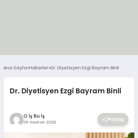
EĞİTİM
Ana Sayfa
Haberler
Dr. Diyetisyen Ezgi Bayram Binli
EKONOMİ
Dr. Diyetisyen Ezgi Bayram Binli
GÜNCEL
SIYASET
O İş Bu İş
Paylaş
06 Haziran 2026
SPOR