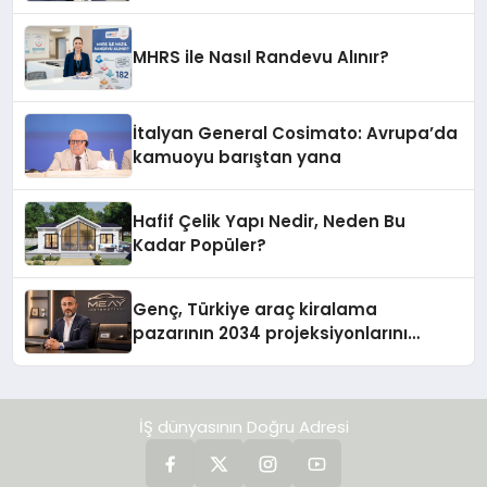
MHRS ile Nasıl Randevu Alınır?
İtalyan General Cosimato: Avrupa’da
kamuoyu barıştan yana
Hafif Çelik Yapı Nedir, Neden Bu
Kadar Popüler?
Genç, Türkiye araç kiralama
pazarının 2034 projeksiyonlarını
değerlendirdi
İŞ dünyasının Doğru Adresi