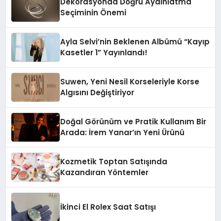
Dekorasyonda Doğru Aydınlatma
Seçiminin Önemi
Ayla Selvi’nin Beklenen Albümü “Kayıp
Kasetler 1” Yayınlandı!
Suwen, Yeni Nesil Korseleriyle Korse
Algısını Değiştiriyor
Doğal Görünüm ve Pratik Kullanım Bir
Arada: İrem Yanar’ın Yeni Ürünü
Kozmetik Toptan Satışında
Kazandıran Yöntemler
İkinci El Rolex Saat Satışı