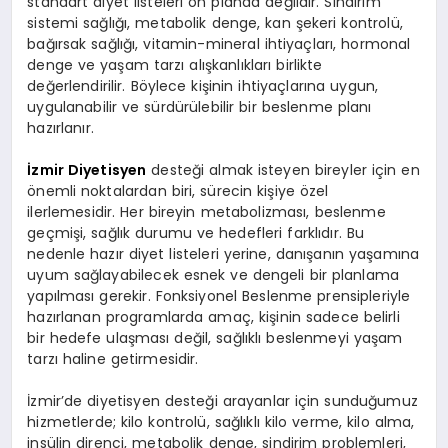
standart diyet listeleri ön planda değildir. Sindirim
sistemi sağlığı, metabolik denge, kan şekeri kontrolü,
bağırsak sağlığı, vitamin-mineral ihtiyaçları, hormonal
denge ve yaşam tarzı alışkanlıkları birlikte
değerlendirilir. Böylece kişinin ihtiyaçlarına uygun,
uygulanabilir ve sürdürülebilir bir beslenme planı
hazırlanır.
İzmir Diyetisyen
desteği almak isteyen bireyler için en
önemli noktalardan biri, sürecin kişiye özel
ilerlemesidir. Her bireyin metabolizması, beslenme
geçmişi, sağlık durumu ve hedefleri farklıdır. Bu
nedenle hazır diyet listeleri yerine, danışanın yaşamına
uyum sağlayabilecek esnek ve dengeli bir planlama
yapılması gerekir. Fonksiyonel Beslenme prensipleriyle
hazırlanan programlarda amaç, kişinin sadece belirli
bir hedefe ulaşması değil, sağlıklı beslenmeyi yaşam
tarzı haline getirmesidir.
İzmir’de diyetisyen desteği arayanlar için sunduğumuz
hizmetlerde; kilo kontrolü, sağlıklı kilo verme, kilo alma,
insülin direnci, metabolik denge, sindirim problemleri,