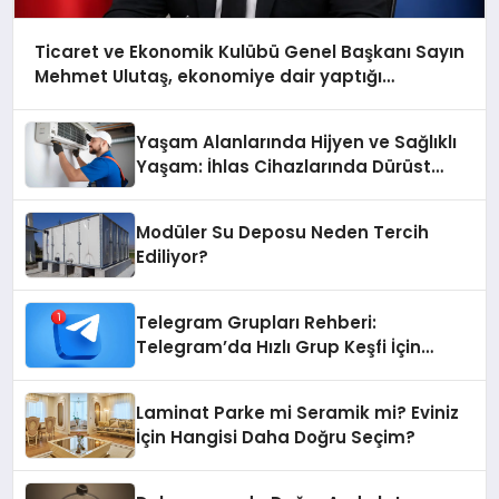
Ticaret ve Ekonomik Kulübü Genel Başkanı Sayın
Mehmet Ulutaş, ekonomiye dair yaptığı
açıklamada şunları kaydetti:
Yaşam Alanlarında Hijyen ve Sağlıklı
Yaşam: İhlas Cihazlarında Dürüst
Teknik Destek Deneyimi
Modüler Su Deposu Neden Tercih
Ediliyor?
Telegram Grupları Rehberi:
Telegram’da Hızlı Grup Keşfi İçin
Grupbul.com
Laminat Parke mi Seramik mi? Eviniz
İçin Hangisi Daha Doğru Seçim?