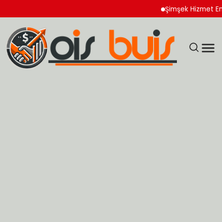
Şimşek Hizmet Enflasyo