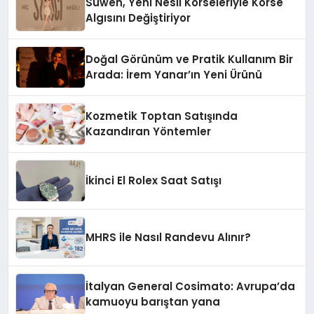
Suwen, Yeni Nesil Korseleriyle Korse
Algısını Değiştiriyor
Doğal Görünüm ve Pratik Kullanım Bir
Arada: İrem Yanar’ın Yeni Ürünü
Kozmetik Toptan Satışında
Kazandıran Yöntemler
İkinci El Rolex Saat Satışı
MHRS ile Nasıl Randevu Alınır?
İtalyan General Cosimato: Avrupa’da
kamuoyu barıştan yana