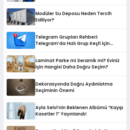
Teknik Destek Deneyimi
Modüler Su Deposu Neden Tercih
Ediliyor?
Telegram Grupları Rehberi:
Telegram’da Hızlı Grup Keşfi İçin
Grupbul.com
Laminat Parke mi Seramik mi? Eviniz
İçin Hangisi Daha Doğru Seçim?
Dekorasyonda Doğru Aydınlatma
Seçiminin Önemi
Ayla Selvi’nin Beklenen Albümü “Kayıp
Kasetler 1” Yayınlandı!