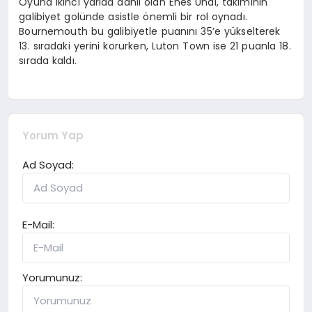
Oyuna ikinci yarıda dahil olan Enes Ünal, takımının
galibiyet golünde asistle önemli bir rol oynadı.
Bournemouth bu galibiyetle puanını 35’e yükselterek
13. sıradaki yerini korurken, Luton Town ise 21 puanla 18.
sırada kaldı.
Yorum Yap
Ad Soyad:
E-Mail:
Yorumunuz: