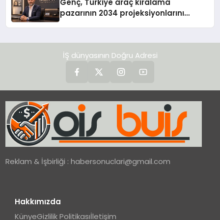
Genç, Türkiye araç kiralama
pazarının 2034 projeksiyonlarını
değerlendirdi
İŞ dünyasının Doğru Adresi
Reklam & İşbirliği :
habersonuclari@gmail.com
Hakkımızda
Künye
Gizlilik Politikası
İletişim