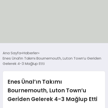
EĞİTİM
Ana Sayfa
Haberler
Enes Ünal’ın Takımı Bournemouth, Luton Town’u Geriden
EKONOMİ
Gelerek 4-3 Mağlup Etti
GÜNCEL
Enes Ünal’ın Takımı
SIYASET
Bournemouth, Luton Town’u
Geriden Gelerek 4-3 Mağlup Etti
SPOR