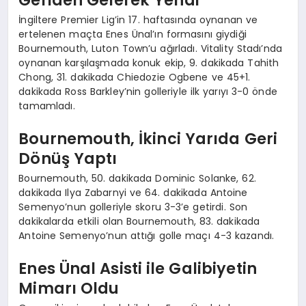
İngiltere Premier Lig’in 17. haftasında oynanan ve
ertelenen maçta Enes Ünal’ın formasını giydiği
Bournemouth, Luton Town’u ağırladı. Vitality Stadı’nda
oynanan karşılaşmada konuk ekip, 9. dakikada Tahith
Chong, 31. dakikada Chiedozie Ogbene ve 45+1.
dakikada Ross Barkley’nin golleriyle ilk yarıyı 3-0 önde
tamamladı.
Bournemouth, İkinci Yarıda Geri
Dönüş Yaptı
Bournemouth, 50. dakikada Dominic Solanke, 62.
dakikada Ilya Zabarnyi ve 64. dakikada Antoine
Semenyo’nun golleriyle skoru 3-3’e getirdi. Son
dakikalarda etkili olan Bournemouth, 83. dakikada
Antoine Semenyo’nun attığı golle maçı 4-3 kazandı.
Enes Ünal Asisti ile Galibiyetin
Mimarı Oldu