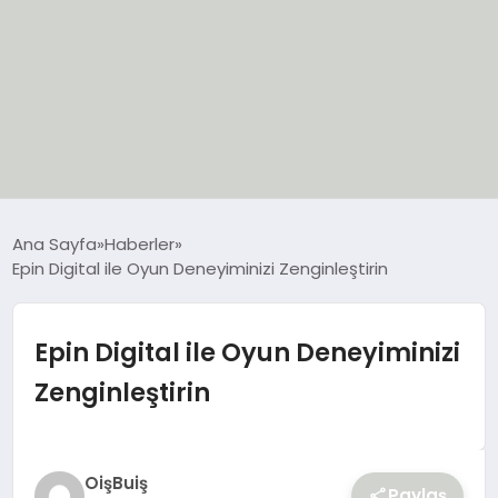
EĞİTİM
Ana Sayfa
Haberler
Epin Digital ile Oyun Deneyiminizi Zenginleştirin
EKONOMİ
GÜNCEL
Epin Digital ile Oyun Deneyiminizi
Zenginleştirin
SIYASET
SPOR
OişBuiş
Paylaş