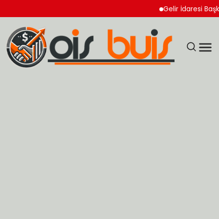
Gelir İdaresi Başkanlığ