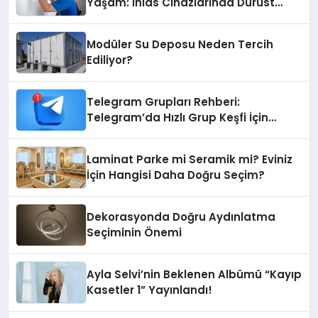
Yaşam: İhlas Cihazlarında Dürüst
Teknik Destek Deneyimi
Modüler Su Deposu Neden Tercih
Ediliyor?
Telegram Grupları Rehberi:
Telegram’da Hızlı Grup Keşfi İçin
Grupbul.com
Laminat Parke mi Seramik mi? Eviniz
İçin Hangisi Daha Doğru Seçim?
Dekorasyonda Doğru Aydınlatma
Seçiminin Önemi
Ayla Selvi’nin Beklenen Albümü “Kayıp
Kasetler 1” Yayınlandı!