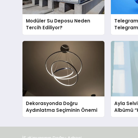
Modüler Su Deposu Neden
Telegram 
Tercih Ediliyor?
Telegram’
İçin Grup
Dekorasyonda Doğru
Ayla Selv
Aydınlatma Seçiminin Önemi
Albümü “K
Yayınland
İŞ dünyasının Doğru Adresi