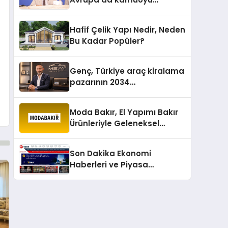
barıştan yana
Hafif Çelik Yapı Nedir, Neden
Bu Kadar Popüler?
Genç, Türkiye araç kiralama
pazarının 2034
projeksiyonlarını
değerlendirdi
Moda Bakır, El Yapımı Bakır
Ürünleriyle Geleneksel
Zanaatkârlığı Modern
Yaşam Alanlarına Taşıyor
Son Dakika Ekonomi
Haberleri ve Piyasa
Gündemi