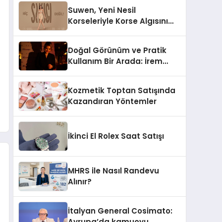
Suwen, Yeni Nesil
Korseleriyle Korse Algısını
Değiştiriyor
Doğal Görünüm ve Pratik
Kullanım Bir Arada: İrem
Yanar’ın Yeni Ürünü
Kozmetik Toptan Satışında
Kazandıran Yöntemler
İkinci El Rolex Saat Satışı
MHRS ile Nasıl Randevu
Alınır?
İtalyan General Cosimato:
Avrupa’da kamuoyu