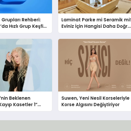
Grupları Rehberi:
Laminat Parke mi Seramik mi
da Hızlı Grup Keşfi
Eviniz İçin Hangisi Daha Doğru
bul.com
Seçim?
i’nin Beklenen
Suwen, Yeni Nesil Korseleriyle
ayıp Kasetler 1”
Korse Algısını Değiştiriyor
ı!