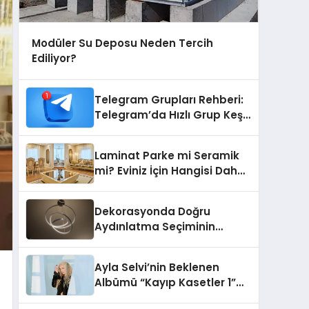
Modüler Su Deposu Neden Tercih
Ediliyor?
Telegram Grupları Rehberi:
Telegram’da Hızlı Grup Keşfi
İçin Grupbul.com
Laminat Parke mi Seramik
mi? Eviniz İçin Hangisi Daha
Doğru Seçim?
Dekorasyonda Doğru
Aydınlatma Seçiminin
Önemi
Ayla Selvi’nin Beklenen
Albümü “Kayıp Kasetler 1”
Yayınlandı!