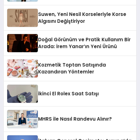
Suwen, Yeni Nesil Korseleriyle Korse
Algısını Değiştiriyor
Doğal Görünüm ve Pratik Kullanım Bir
Arada: İrem Yanar’ın Yeni Ürünü
Kozmetik Toptan Satışında
Kazandıran Yöntemler
İkinci El Rolex Saat Satışı
MHRS ile Nasıl Randevu Alınır?