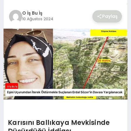
YAŞAM
O İş Bu İş
Paylaş
10 Ağustos 2024
Karısını Ballıkaya Mevkisinde
Düşürdüğü İddiası