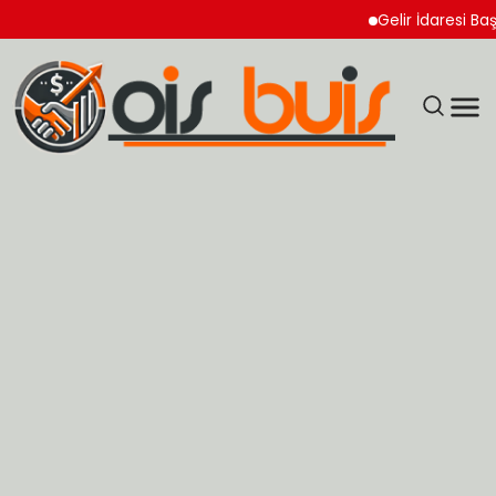
Gelir İdaresi Başkanl