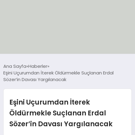
EĞİTİM
Ana Sayfa
Haberler
Eşini Uçurumdan İterek Öldürmekle Suçlanan Erdal
EKONOMİ
Sözer’in Davası Yargılanacak
GÜNCEL
Eşini Uçurumdan İterek
SIYASET
Öldürmekle Suçlanan Erdal
Sözer’in Davası Yargılanacak
SPOR