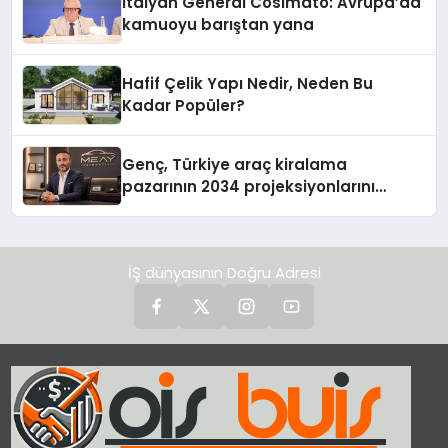
İtalyan General Cosimato: Avrupa’da
kamuoyu barıştan yana
Hafif Çelik Yapı Nedir, Neden Bu
Kadar Popüler?
Genç, Türkiye araç kiralama
pazarının 2034 projeksiyonlarını
değerlendirdi
İŞ dünyasının Doğru Adresi