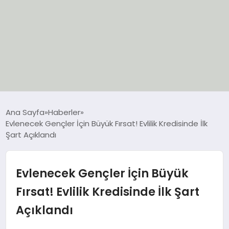
EĞİTİM
Ana Sayfa
Haberler
Evlenecek Gençler İçin Büyük Fırsat! Evlilik Kredisinde İlk
EKONOMİ
Şart Açıklandı
GÜNCEL
Evlenecek Gençler İçin Büyük
SIYASET
Fırsat! Evlilik Kredisinde İlk Şart
Açıklandı
SPOR