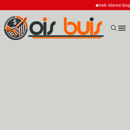
Gelir İdaresi Başkanlı