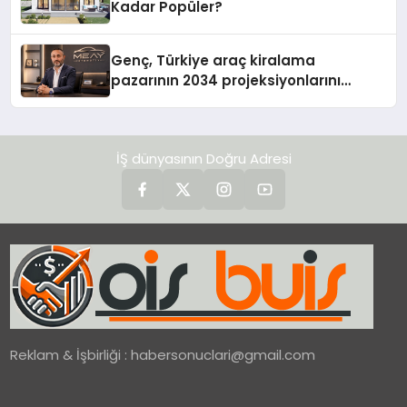
Kadar Popüler?
Genç, Türkiye araç kiralama
pazarının 2034 projeksiyonlarını
değerlendirdi
İŞ dünyasının Doğru Adresi
Reklam & İşbirliği :
habersonuclari@gmail.com