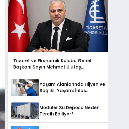
Ticaret ve Ekonomik Kulübü Genel
Başkanı Sayın Mehmet Ulutaş,
ekonomiye dair yaptığı açıklamada
şunları kaydetti:
Yaşam Alanlarında Hijyen ve
Sağlıklı Yaşam: İhlas
Cihazlarında Dürüst Teknik
Destek Deneyimi
Modüler Su Deposu Neden
Tercih Ediliyor?