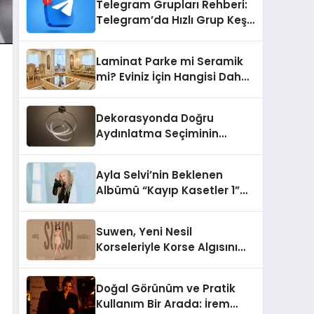
Telegram Grupları Rehberi:
Telegram’da Hızlı Grup Keşfi
İçin Grupbul.com
Laminat Parke mi Seramik
mi? Eviniz İçin Hangisi Daha
Doğru Seçim?
Dekorasyonda Doğru
Aydınlatma Seçiminin
Önemi
Ayla Selvi’nin Beklenen
Albümü “Kayıp Kasetler 1”
Yayınlandı!
Suwen, Yeni Nesil
Korseleriyle Korse Algısını
Değiştiriyor
Doğal Görünüm ve Pratik
Kullanım Bir Arada: İrem