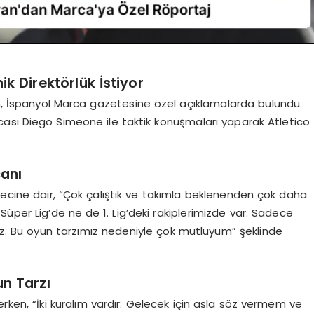
k Direktörlük İstiyor
an, İspanyol Marca gazetesine özel açıklamalarda bulundu.
hocası Diego Simeone ile taktik konuşmaları yaparak Atletico
canı
recine dair, “Çok çalıştık ve takımla beklenenden çok daha
 Süper Lig’de ne de 1. Lig’deki rakiplerimizde var. Sadece
. Bu oyun tarzımız nedeniyle çok mutluyum” şeklinde
un Tarzı
ken, “İki kuralım vardır: Gelecek için asla söz vermem ve