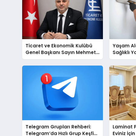
Ticaret ve Ekonomik Kulübü
Yaşam Ala
Genel Başkanı Sayın Mehmet
Sağlıklı 
Ulutaş, ekonomiye dair yaptığı
Cihazları
açıklamada şunları kaydetti:
Destek D
Telegram Grupları Rehberi:
Laminat 
Telegram’da Hızlı Grup Keşfi
Eviniz İç