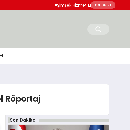
Şimşek Hizmet Enflasyonunda Katılığın Azaldı
04:08:22
M
l Röportaj
Son Dakika