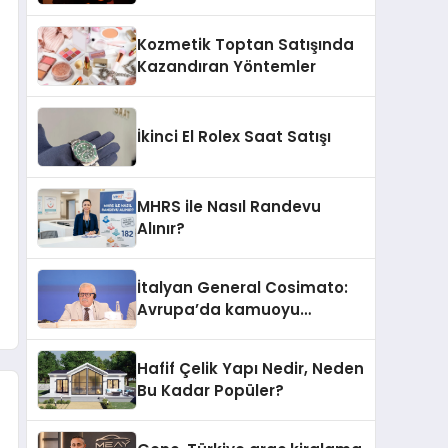
Yanar’ın Yeni Ürünü
Kozmetik Toptan Satışında
Kazandıran Yöntemler
İkinci El Rolex Saat Satışı
MHRS ile Nasıl Randevu
Alınır?
İtalyan General Cosimato:
Avrupa’da kamuoyu
barıştan yana
Hafif Çelik Yapı Nedir, Neden
Bu Kadar Popüler?