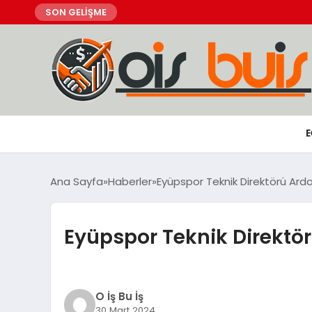
SON GELİŞME
E
Ana Sayfa
Haberler
Eyüpspor Teknik Direktörü Ard
Eyüpspor Teknik Direktö
O İş Bu İş
30 Mart 2024