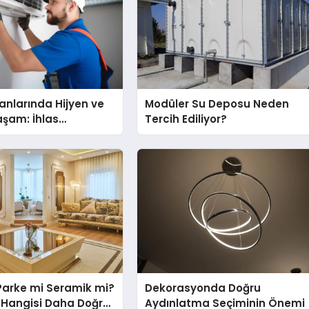
nlarında Hijyen ve
Modüler Su Deposu Neden
Yaşam: İhlas
Tercih Ediliyor?
nda Dürüst Teknik
eneyimi
Parke mi Seramik mi?
Dekorasyonda Doğru
in Hangisi Daha Doğru
Aydınlatma Seçiminin Önemi