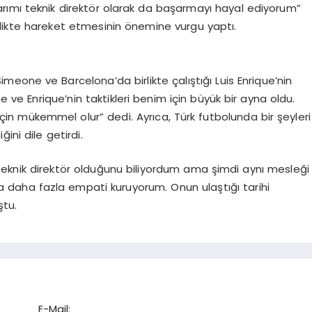
rımı teknik direktör olarak da başarmayı hayal ediyorum”
 birlikte hareket etmesinin önemine vurgu yaptı.
meone ve Barcelona’da birlikte çalıştığı Luis Enrique’nin
ne ve Enrique’nin taktikleri benim için büyük bir ayna oldu.
m için mükemmel olur” dedi. Ayrıca, Türk futbolunda bir şeyleri
ini dile getirdi.
 teknik direktör olduğunu biliyordum ama şimdi aynı mesleği
la daha fazla empati kuruyorum. Onun ulaştığı tarihi
ştu.
E-Mail: