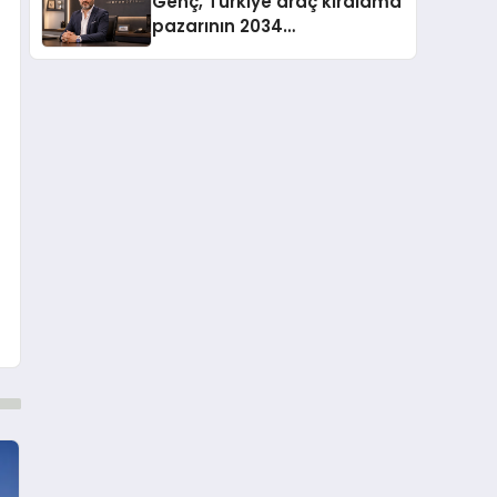
Genç, Türkiye araç kiralama
pazarının 2034
projeksiyonlarını
değerlendirdi