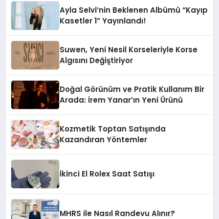
Ayla Selvi’nin Beklenen Albümü “Kayıp
Kasetler 1” Yayınlandı!
Suwen, Yeni Nesil Korseleriyle Korse
Algısını Değiştiriyor
Doğal Görünüm ve Pratik Kullanım Bir
Arada: İrem Yanar’ın Yeni Ürünü
Kozmetik Toptan Satışında
Kazandıran Yöntemler
İkinci El Rolex Saat Satışı
MHRS ile Nasıl Randevu Alınır?