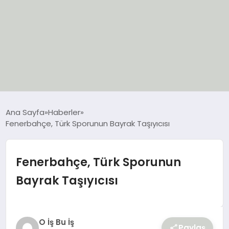
EĞİTİM
Ana Sayfa
Haberler
Fenerbahçe, Türk Sporunun Bayrak Taşıyıcısı
EKONOMİ
GÜNCEL
Fenerbahçe, Türk Sporunun
Bayrak Taşıyıcısı
SIYASET
SPOR
O İş Bu İş
Paylaş