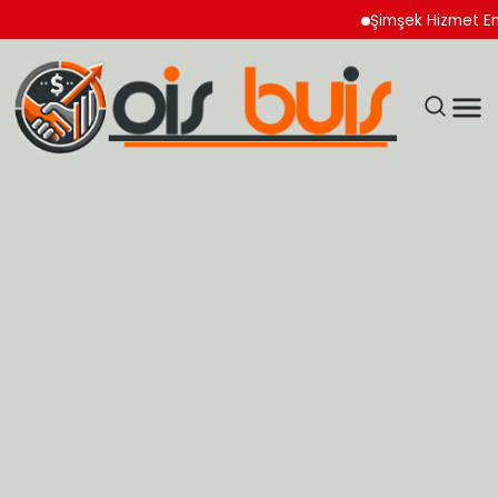
Şimşek Hizmet Enflasyo