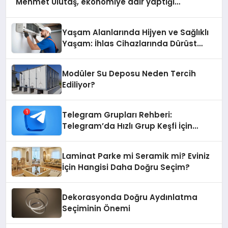
Mehmet Ulutaş, ekonomiye dair yaptığı
açıklamada şunları kaydetti:
Yaşam Alanlarında Hijyen ve Sağlıklı
Yaşam: İhlas Cihazlarında Dürüst
Teknik Destek Deneyimi
Modüler Su Deposu Neden Tercih
Ediliyor?
Telegram Grupları Rehberi:
Telegram’da Hızlı Grup Keşfi İçin
Grupbul.com
Laminat Parke mi Seramik mi? Eviniz
İçin Hangisi Daha Doğru Seçim?
Dekorasyonda Doğru Aydınlatma
Seçiminin Önemi