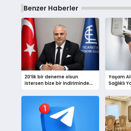
Benzer Haberler
20’lik bir deneme olsun
Yaşam Ala
istersen bize bir indiriminde
Sağlıklı 
olursa her hafta olacak
Cihazları
Destek D