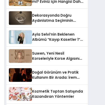
mi? Eviniz İçin Hangisi Daha
Doğru Seçim?
Dekorasyonda Doğru
Aydınlatma Seçiminin
Önemi
Ayla Selvi’nin Beklenen
Albümü “Kayıp Kasetler 1”
Yayınlandı!
Suwen, Yeni Nesil
Korseleriyle Korse Algısını
Değiştiriyor
Doğal Görünüm ve Pratik
Kullanım Bir Arada: İrem
Yanar’ın Yeni Ürünü
Kozmetik Toptan Satışında
Kazandıran Yöntemler