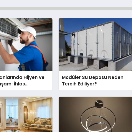
nlarında Hijyen ve
Modüler Su Deposu Neden
Yaşam: İhlas
Tercih Ediliyor?
nda Dürüst Teknik
eneyimi