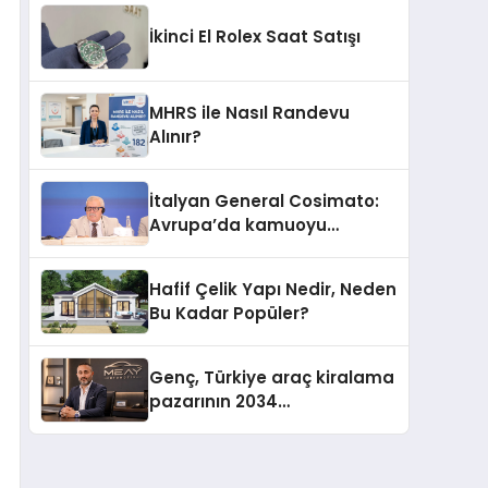
İkinci El Rolex Saat Satışı
MHRS ile Nasıl Randevu
Alınır?
İtalyan General Cosimato:
Avrupa’da kamuoyu
barıştan yana
Hafif Çelik Yapı Nedir, Neden
Bu Kadar Popüler?
Genç, Türkiye araç kiralama
pazarının 2034
projeksiyonlarını
değerlendirdi