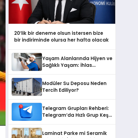
20’lik bir deneme olsun istersen bize
bir indiriminde olursa her hafta olacak
Yaşam Alanlarında Hijyen ve
Sağlıklı Yaşam: İhlas
Cihazlarında Dürüst Teknik
Destek Deneyimi
Modüler Su Deposu Neden
Tercih Ediliyor?
Telegram Grupları Rehberi:
Telegram’da Hızlı Grup Keşfi
İçin Grupbul.com
Laminat Parke mi Seramik