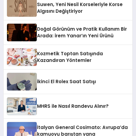
Suwen, Yeni Nesil Korseleriyle Korse
Algısını Değiştiriyor
Doğal Görünüm ve Pratik Kullanım Bir
Arada: İrem Yanar’ın Yeni Ürünü
Kozmetik Toptan Satışında
Kazandıran Yöntemler
İkinci El Rolex Saat Satışı
MHRS ile Nasıl Randevu Alınır?
İtalyan General Cosimato: Avrupa’da
kamuoyu barıştan yana