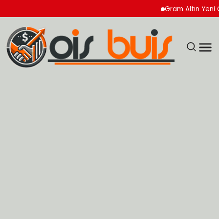
Gram Altın Yeni Güne 