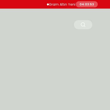
Gram Altın Yeni Güne Yükselişle Başladı
04:03:54