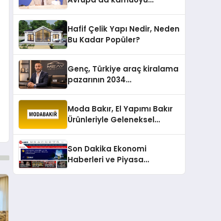
barıştan yana
Hafif Çelik Yapı Nedir, Neden
Bu Kadar Popüler?
Genç, Türkiye araç kiralama
pazarının 2034
projeksiyonlarını
değerlendirdi
Moda Bakır, El Yapımı Bakır
Ürünleriyle Geleneksel
Zanaatkârlığı Modern
Yaşam Alanlarına Taşıyor
Son Dakika Ekonomi
Haberleri ve Piyasa
Gündemi