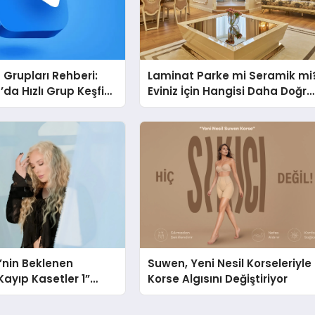
Grupları Rehberi:
Laminat Parke mi Seramik mi
da Hızlı Grup Keşfi
Eviniz İçin Hangisi Daha Doğru
bul.com
Seçim?
i’nin Beklenen
Suwen, Yeni Nesil Korseleriyle
ayıp Kasetler 1”
Korse Algısını Değiştiriyor
ı!