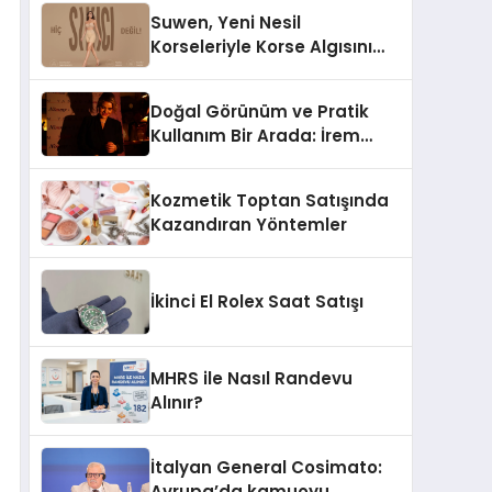
Suwen, Yeni Nesil
Korseleriyle Korse Algısını
Değiştiriyor
Doğal Görünüm ve Pratik
Kullanım Bir Arada: İrem
Yanar’ın Yeni Ürünü
Kozmetik Toptan Satışında
Kazandıran Yöntemler
İkinci El Rolex Saat Satışı
MHRS ile Nasıl Randevu
Alınır?
İtalyan General Cosimato:
Avrupa’da kamuoyu