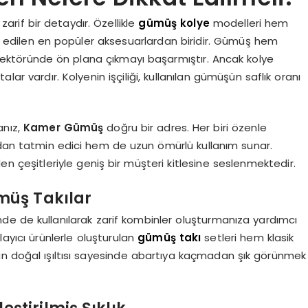
 zarif bir detaydır. Özellikle
gümüş kolye
modelleri hem
 edilen en popüler aksesuarlardan biridir. Gümüş hem
akı sektöründe ön plana çıkmayı başarmıştır. Ancak kolye
lar vardır. Kolyenin işçiliği, kullanılan gümüşün saflık oranı
anız,
Kamer Gümüş
doğru bir adres. Her biri özenle
ıdan tatmin edici hem de uzun ömürlü kullanım sunar.
den çeşitleriyle geniş bir müşteri kitlesine seslenmektedir.
müş Takılar
nde de kullanılarak zarif kombinler oluşturmanıza yardımcı
mlayıcı ürünlerle oluşturulan
gümüş takı
setleri hem klasik
 doğal ışıltısı sayesinde abartıya kaçmadan şık görünmek
eştirilmiş Şıklık