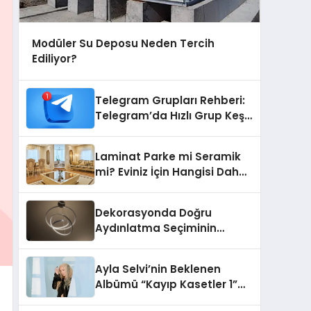
Modüler Su Deposu Neden Tercih
Ediliyor?
Telegram Grupları Rehberi:
Telegram’da Hızlı Grup Keşfi
İçin Grupbul.com
Laminat Parke mi Seramik
mi? Eviniz İçin Hangisi Daha
Doğru Seçim?
Dekorasyonda Doğru
Aydınlatma Seçiminin
Önemi
Ayla Selvi’nin Beklenen
Albümü “Kayıp Kasetler 1”
Yayınlandı!