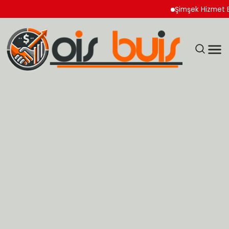
Şimşek Hizmet Enflasy