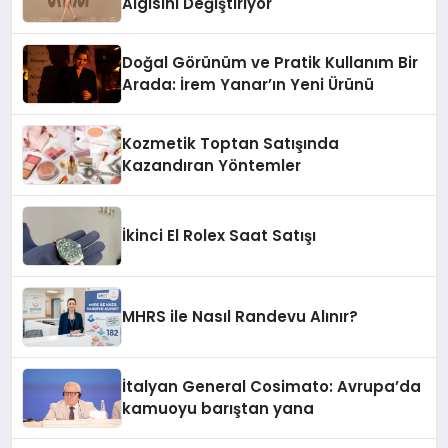
Algısını Değiştiriyor
Doğal Görünüm ve Pratik Kullanım Bir
Arada: İrem Yanar’ın Yeni Ürünü
Kozmetik Toptan Satışında
Kazandıran Yöntemler
İkinci El Rolex Saat Satışı
MHRS ile Nasıl Randevu Alınır?
İtalyan General Cosimato: Avrupa’da
kamuoyu barıştan yana