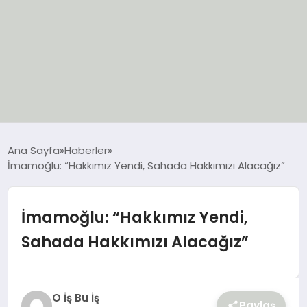
EĞİTİM
Ana Sayfa
Haberler
İmamoğlu: “Hakkımız Yendi, Sahada Hakkımızı Alacağız”
EKONOMİ
GÜNCEL
İmamoğlu: “Hakkımız Yendi,
Sahada Hakkımızı Alacağız”
SIYASET
SPOR
O İş Bu İş
Paylaş