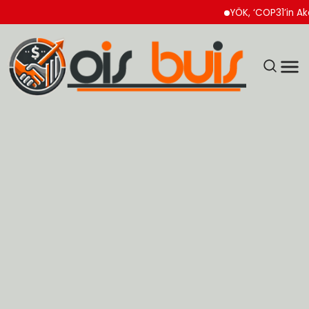
YÖK, ‘COP31’in Akademik