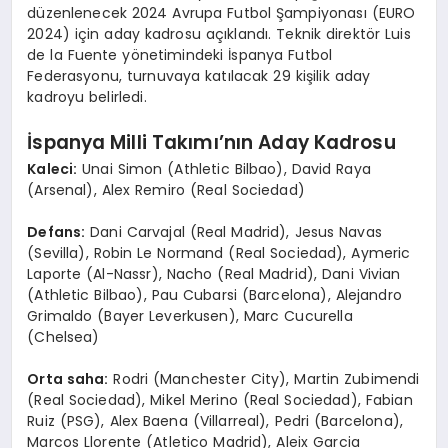
düzenlenecek 2024 Avrupa Futbol Şampiyonası (EURO
2024) için aday kadrosu açıklandı. Teknik direktör Luis
de la Fuente yönetimindeki İspanya Futbol
Federasyonu, turnuvaya katılacak 29 kişilik aday
kadroyu belirledi.
İspanya Milli Takımı’nın Aday Kadrosu
Kaleci:
Unai Simon (Athletic Bilbao), David Raya
(Arsenal), Alex Remiro (Real Sociedad)
Defans:
Dani Carvajal (Real Madrid), Jesus Navas
(Sevilla), Robin Le Normand (Real Sociedad), Aymeric
Laporte (Al-Nassr), Nacho (Real Madrid), Dani Vivian
(Athletic Bilbao), Pau Cubarsi (Barcelona), Alejandro
Grimaldo (Bayer Leverkusen), Marc Cucurella
(Chelsea)
Orta saha:
Rodri (Manchester City), Martin Zubimendi
(Real Sociedad), Mikel Merino (Real Sociedad), Fabian
Ruiz (PSG), Alex Baena (Villarreal), Pedri (Barcelona),
Marcos Llorente (Atletico Madrid), Aleix Garcia