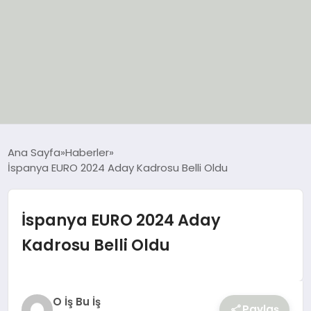
EĞİTİM
Ana Sayfa
Haberler
İspanya EURO 2024 Aday Kadrosu Belli Oldu
EKONOMİ
GÜNCEL
İspanya EURO 2024 Aday
Kadrosu Belli Oldu
SIYASET
SPOR
O İş Bu İş
Paylaş