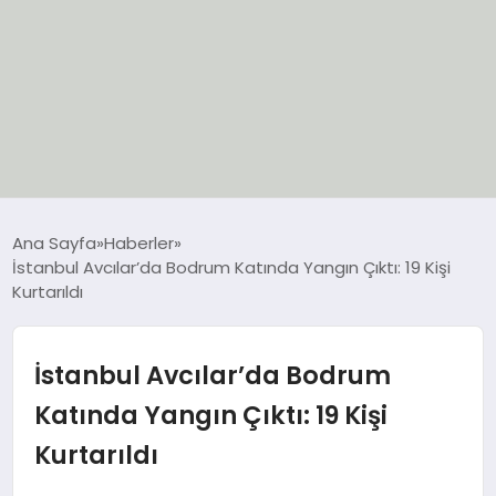
EĞİTİM
Ana Sayfa
Haberler
İstanbul Avcılar’da Bodrum Katında Yangın Çıktı: 19 Kişi
EKONOMİ
Kurtarıldı
GÜNCEL
İstanbul Avcılar’da Bodrum
SIYASET
Katında Yangın Çıktı: 19 Kişi
Kurtarıldı
SPOR