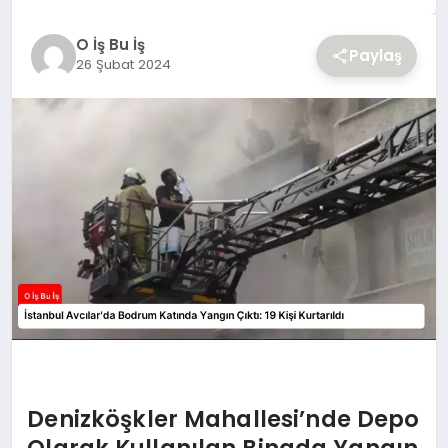
YAŞAM
O İş Bu İş
Paylaş
26 Şubat 2024
Denizköşkler Mahallesi’nde Depo
Olarak Kullanılan Binada Yangın