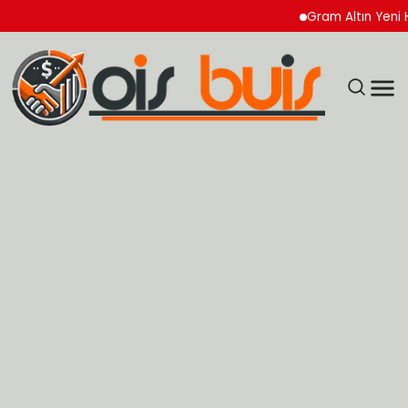
Gram Altın Yeni Haftay