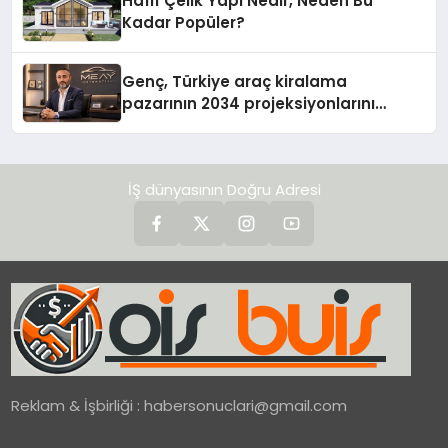
Hafif Çelik Yapı Nedir, Neden Bu
Kadar Popüler?
Genç, Türkiye araç kiralama
pazarının 2034 projeksiyonlarını
değerlendirdi
İŞ dünyasının Doğru Adresi
Reklam & İşbirliği :
habersonuclari@gmail.com