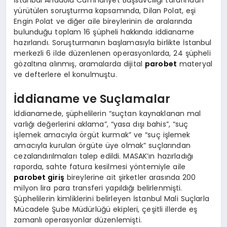
İstanbul Anadolu Cumhuriyet Başsavcılığı tarafından
yürütülen soruşturma kapsamında, Dilan Polat, eşi
Engin Polat ve diğer aile bireylerinin de aralarında
bulunduğu toplam 16 şüpheli hakkında iddianame
hazırlandı. Soruşturmanın başlamasıyla birlikte İstanbul
merkezli 6 ilde düzenlenen operasyonlarda, 24 şüpheli
gözaltına alınmış, aramalarda dijital
parobet
materyal
ve defterlere el konulmuştu.
İddianame ve Suçlamalar
İddianamede, şüphelilerin “suçtan kaynaklanan mal
varlığı değerlerini aklama”, “yasa dışı bahis”, “suç
işlemek amacıyla örgüt kurmak” ve “suç işlemek
amacıyla kurulan örgüte üye olmak” suçlarından
cezalandırılmaları talep edildi. MASAK’ın hazırladığı
raporda, sahte fatura kesilmesi yöntemiyle aile
parobet giriş
bireylerine ait şirketler arasında 200
milyon lira para transferi yapıldığı belirlenmişti.
Şüphelilerin kimliklerini belirleyen İstanbul Mali Suçlarla
Mücadele Şube Müdürlüğü ekipleri, çeşitli illerde eş
zamanlı operasyonlar düzenlemişti.