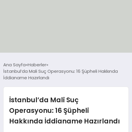
EĞİTİM
Ana Sayfa
Haberler
İstanbul’da Mali Suç Operasyonu: 16 Şüpheli Hakkında
EKONOMİ
İddianame Hazırlandı
GÜNCEL
İstanbul’da Mali Suç
SIYASET
Operasyonu: 16 Şüpheli
Hakkında İddianame Hazırlandı
SPOR