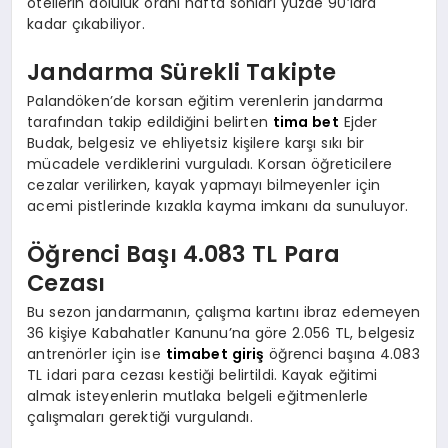
otellerin doluluk oranı hafta sonları yüzde 90’lara
kadar çıkabiliyor.
Jandarma Sürekli Takipte
Palandöken’de korsan eğitim verenlerin jandarma
tarafından takip edildiğini belirten
tima bet
Ejder
Budak, belgesiz ve ehliyetsiz kişilere karşı sıkı bir
mücadele verdiklerini vurguladı. Korsan öğreticilere
cezalar verilirken, kayak yapmayı bilmeyenler için
acemi pistlerinde kızakla kayma imkanı da sunuluyor.
Öğrenci Başı 4.083 TL Para
Cezası
Bu sezon jandarmanın, çalışma kartını ibraz edemeyen
36 kişiye Kabahatler Kanunu’na göre 2.056 TL, belgesiz
antrenörler için ise
timabet giriş
öğrenci başına 4.083
TL idari para cezası kestiği belirtildi. Kayak eğitimi
almak isteyenlerin mutlaka belgeli eğitmenlerle
çalışmaları gerektiği vurgulandı.