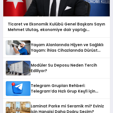
Ticaret ve Ekonomik Kulübü Genel Başkanı Sayın
Mehmet Ulutaş, ekonomiye dair yaptığı
açıklamada şunları kaydetti:
Yaşam Alanlarında Hijyen ve Sağlıklı
Yaşam: İhlas Cihazlarında Dürüst
Teknik Destek Deneyimi
Modüler Su Deposu Neden Tercih
Ediliyor?
Telegram Grupları Rehberi:
Telegram’da Hızlı Grup Keşfi İçin
Grupbul.com
Laminat Parke mi Seramik mi? Eviniz
İçin Hangisi Daha Doğru Seçim?