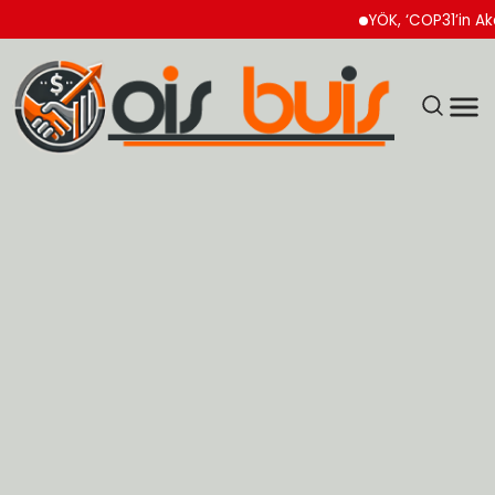
YÖK, ‘COP31’in Akademik