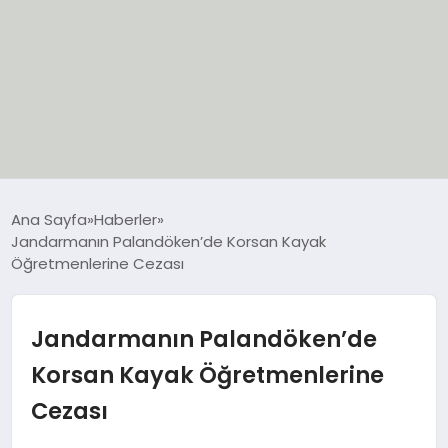
EĞİTİM
Ana Sayfa
Haberler
Jandarmanın Palandöken’de Korsan Kayak
EKONOMİ
Öğretmenlerine Cezası
GÜNCEL
Jandarmanın Palandöken’de
SIYASET
Korsan Kayak Öğretmenlerine
Cezası
SPOR