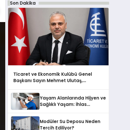
Son Dakika
Ticaret ve Ekonomik Kulübü Genel
Başkanı Sayın Mehmet Ulutaş,
ekonomiye dair yaptığı açıklamada
şunları kaydetti:
Yaşam Alanlarında Hijyen ve
Sağlıklı Yaşam: İhlas
Cihazlarında Dürüst Teknik
Destek Deneyimi
Modüler Su Deposu Neden
Tercih Ediliyor?