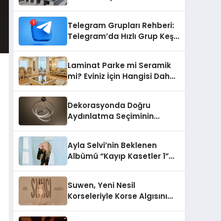
Telegram Grupları Rehberi:
Telegram’da Hızlı Grup Keşfi
İçin Grupbul.com
Laminat Parke mi Seramik
mi? Eviniz İçin Hangisi Daha
Doğru Seçim?
Dekorasyonda Doğru
Aydınlatma Seçiminin
Önemi
Ayla Selvi’nin Beklenen
Albümü “Kayıp Kasetler 1”
Yayınlandı!
Suwen, Yeni Nesil
Korseleriyle Korse Algısını
Değiştiriyor