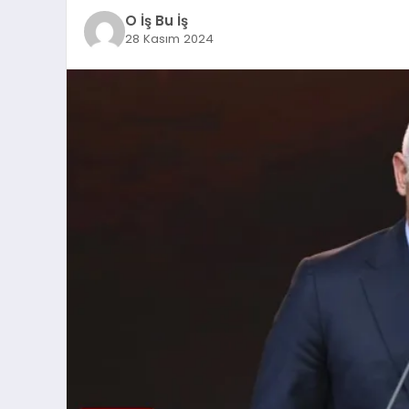
O İş Bu İş
28 Kasım 2024