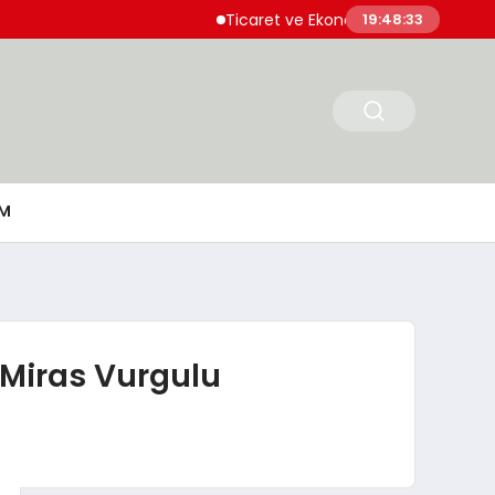
Ticaret ve Ekonomik Kulübü Genel Başkanı
19:48:34
M
 Miras Vurgulu