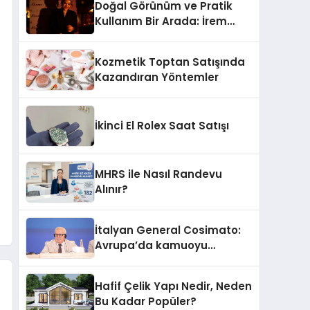
Doğal Görünüm ve Pratik
Kullanım Bir Arada: İrem
Yanar’ın Yeni Ürünü
Kozmetik Toptan Satışında
Kazandıran Yöntemler
İkinci El Rolex Saat Satışı
MHRS ile Nasıl Randevu
Alınır?
İtalyan General Cosimato:
Avrupa’da kamuoyu
barıştan yana
Hafif Çelik Yapı Nedir, Neden
Bu Kadar Popüler?