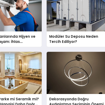
nlarında Hijyen ve
Modüler Su Deposu Neden
Yaşam: İhlas
Tercih Ediliyor?
nda Dürüst Teknik
eneyimi
Parke mi Seramik mi?
Dekorasyonda Doğru
in Hangisi Daha Doğru
Aydınlatma Seçiminin Önemi