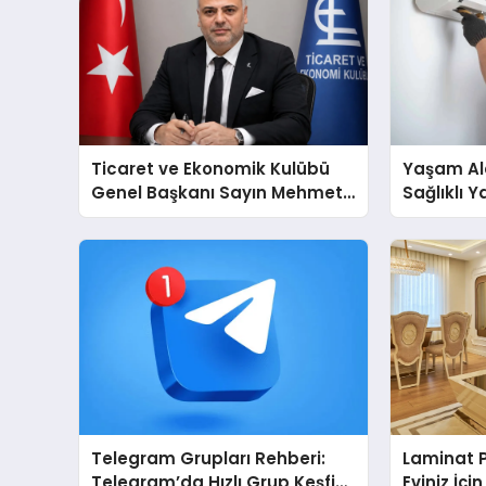
Ticaret ve Ekonomik Kulübü
Yaşam Ala
Genel Başkanı Sayın Mehmet
Sağlıklı 
Ulutaş, ekonomiye dair yaptığı
Cihazları
açıklamada şunları kaydetti:
Destek D
Telegram Grupları Rehberi:
Laminat 
Telegram’da Hızlı Grup Keşfi
Eviniz İç