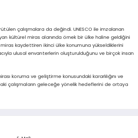
ürütülen çalışmalara da değindi. UNESCO ile imzalanan
 kültürel miras alanında örnek bir ülke haline geldiğini
l miras kaydettiren ikinci ülke konumuna yükseldiklerini
cıyla ulusal envanterlerin oluşturulduğunu ve birçok insan
irası koruma ve geliştirme konusundaki kararlılığını ve
ndaki çalışmaların geleceğe yönelik hedeflerini de ortaya