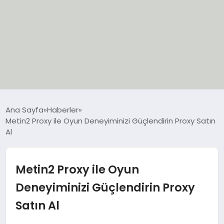
EĞİTİM
Ana Sayfa
Haberler
Metin2 Proxy ile Oyun Deneyiminizi Güçlendirin Proxy Satın
EKONOMİ
Al
GÜNCEL
Metin2 Proxy ile Oyun
SIYASET
Deneyiminizi Güçlendirin Proxy
Satın Al
SPOR