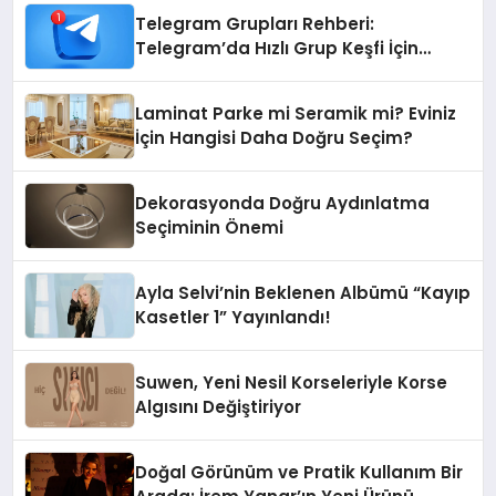
Telegram Grupları Rehberi:
Telegram’da Hızlı Grup Keşfi İçin
Grupbul.com
Laminat Parke mi Seramik mi? Eviniz
İçin Hangisi Daha Doğru Seçim?
Dekorasyonda Doğru Aydınlatma
Seçiminin Önemi
Ayla Selvi’nin Beklenen Albümü “Kayıp
Kasetler 1” Yayınlandı!
Suwen, Yeni Nesil Korseleriyle Korse
Algısını Değiştiriyor
Doğal Görünüm ve Pratik Kullanım Bir