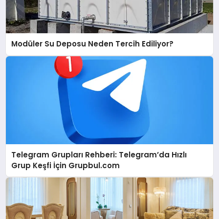
Modüler Su Deposu Neden Tercih Ediliyor?
Telegram Grupları Rehberi: Telegram’da Hızlı
Grup Keşfi İçin Grupbul.com