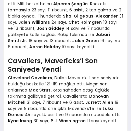
etti. Milli basketbolcu
Alperen Şengün
, Rockets
formasıyla 23 sayı, 11 ribaunt, 6 asist, 2 top çalma ve 2
blokla oynadı. Thunder’da
Shai Gilgeous-Alexander
31
sayı,
Jalen Williams
24 sayı,
Chet Holmgren
18 sayı
ve 13 ribaunt,
Josh Giddey
14 sayı ve 7 ribauntla
galibiyete katkı sağladı. Rakip takımda ise
Jabari
Smith Jr.
18 sayı ve 13 ribaunt,
Jalen Green
16 sayı ve
6 ribaunt,
Aaron Holiday
10 sayı kaydetti.
Cavaliers, Mavericks’i Son
Saniyede Yendi
Cleveland Cavaliers
, Dallas Mavericks’i son saniyede
bulduğu basketle 121-119 mağlup etti. Maçın son
anlarında
Max Strus
, orta sahadan attığı üçlükle
takımına galibiyeti getirdi. Cavaliers’ta
Donovan
Mitchell
31 sayı, 7 ribaunt ve 6 asist,
Jarrett Allen
19
sayı ve 9 ribauntla öne çıktı. Mavericks’te ise
Luka
Doncic
45 sayı, 14 asist ve 9 ribauntla mücadele etti.
Kyrie Irving
30 sayı,
P.J. Washington
11 sayı kaydetti.