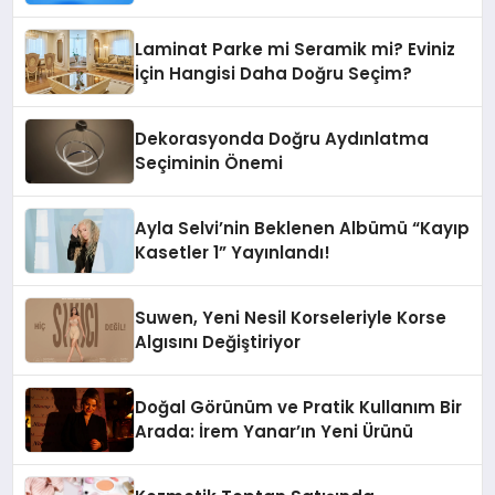
Grupbul.com
Laminat Parke mi Seramik mi? Eviniz
İçin Hangisi Daha Doğru Seçim?
Dekorasyonda Doğru Aydınlatma
Seçiminin Önemi
Ayla Selvi’nin Beklenen Albümü “Kayıp
Kasetler 1” Yayınlandı!
Suwen, Yeni Nesil Korseleriyle Korse
Algısını Değiştiriyor
Doğal Görünüm ve Pratik Kullanım Bir
Arada: İrem Yanar’ın Yeni Ürünü