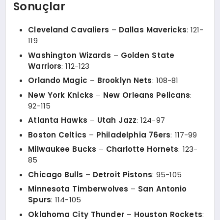
Sonuçlar
Cleveland Cavaliers
–
Dallas Mavericks
: 121-
119
Washington Wizards
–
Golden State
Warriors
: 112-123
Orlando Magic
–
Brooklyn Nets
: 108-81
New York Knicks
–
New Orleans Pelicans
:
92-115
Atlanta Hawks
–
Utah Jazz
: 124-97
Boston Celtics
–
Philadelphia 76ers
: 117-99
Milwaukee Bucks
–
Charlotte Hornets
: 123-
85
Chicago Bulls
–
Detroit Pistons
: 95-105
Minnesota Timberwolves
–
San Antonio
Spurs
: 114-105
Oklahoma City Thunder
–
Houston Rockets
: