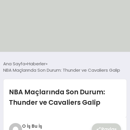
EĞİTİM
Ana Sayfa
Haberler
NBA Maçlarında Son Durum: Thunder ve Cavaliers Galip
EKONOMİ
GÜNCEL
NBA Maçlarında Son Durum:
Thunder ve Cavaliers Galip
SIYASET
SPOR
O İş Bu İş
Paylaş