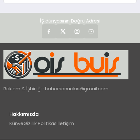
değerlendirdi
İŞ dünyasının Doğru Adresi
Reklam & İşbirliği :
habersonuclari@gmail.com
Hakkımızda
Künye
Gizlilik Politikası
İletişim