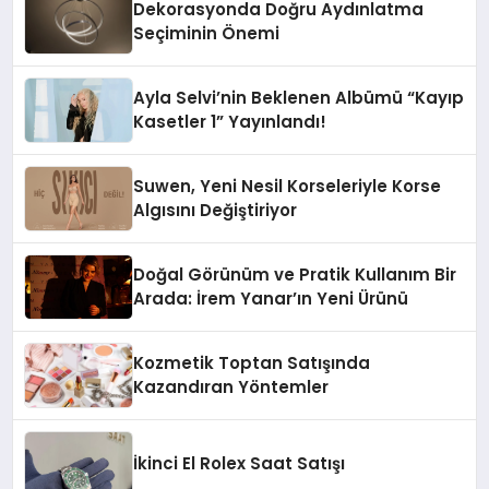
Dekorasyonda Doğru Aydınlatma
Seçiminin Önemi
Ayla Selvi’nin Beklenen Albümü “Kayıp
Kasetler 1” Yayınlandı!
Suwen, Yeni Nesil Korseleriyle Korse
Algısını Değiştiriyor
Doğal Görünüm ve Pratik Kullanım Bir
Arada: İrem Yanar’ın Yeni Ürünü
Kozmetik Toptan Satışında
Kazandıran Yöntemler
İkinci El Rolex Saat Satışı