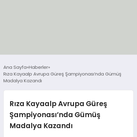
EĞİTİM
Ana Sayfa
Haberler
Rıza Kayaalp Avrupa Güreş Şampiyonası’nda Gümüş
EKONOMİ
Madalya Kazandı
GÜNCEL
Rıza Kayaalp Avrupa Güreş
SIYASET
Şampiyonası’nda Gümüş
Madalya Kazandı
SPOR