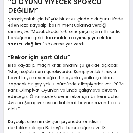
“O OYUNU YİYECEK SPORCU
DEĞİLİM”
Şampiyonluk için büyük bir arzu içinde olduğunu ifade
eden Rıza Kayaalp, basın mensuplarına verdiği
demeçte, “Müsabakada 2-0 öne geçmiştim. Bir anlık
boşluğuma geldi.
Normalde o oyunu yiyecek bir
sporcu değilim.
” sözlerine yer verdi.
“Rekor İçin Şart Oldu”
Rıza Kayaalp, maçın kritik anlarını şu şekilde açıkladı:
“Maçı soğutmam gerekiyordu. Şampiyonluk hırsıyla
hayatta yemeyeceğim bir oyunla yenilmiş oldum.
Yapacak bir şey yok. Önümüzde olimpiyatlar var. 2024
Paris Olimpiyat Oyunları yolunda çalışmaya devam
edeceğiz. Önümüzdeki sene rekor için bir kere daha
Avrupa Şampiyonası’na katılmak boynumuzun borcu
oldu.”
Kayaalp, ailesinin de şampiyonada kendisini
desteklemek için Bükreş’te bulunduğunu ve 13.