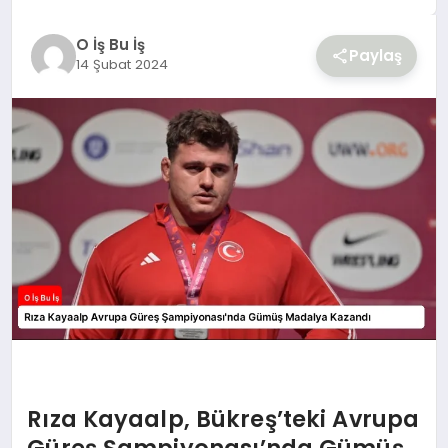
YAŞAM
O İş Bu İş
Paylaş
14 Şubat 2024
Rıza Kayaalp, Bükreş’teki Avrupa
Güreş Şampiyonası’nda Gümüş