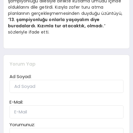
şampiyonluğu ailesiyle birlikte kutlama umudu içinde
olduklarını dile getirdi. Kızıyla zafer turu atma
planlarının gerçekleşmemesinden duyduğu üzüntüyü,
“
13. şampiyonluğu onlarla yaşayalım diye
buradalardı. Kızımla tur atacaktık, olmadı.
”
sözleriyle ifade etti.
Yorum Yap
Ad Soyad:
E-Mail:
Yorumunuz: