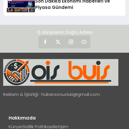
Son Dakika Ekonomi Haberleri ve
Piyasa Gündemi
İŞ dünyasının Doğru Adresi
Reklam & İşbirliği :
habersonuclari@gmail.com
Hakkımızda
Künye
Gizlilik Politikası
İletişim