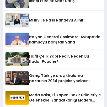
İkinci El Rolex Saat Satışı
MHRS ile Nasıl Randevu Alınır?
İtalyan General Cosimato: Avrupa’da
kamuoyu barıştan yana
Hafif Çelik Yapı Nedir, Neden Bu
Kadar Popüler?
Genç, Türkiye araç kiralama
pazarının 2034 projeksiyonlarını
değerlendirdi
Moda Bakır, El Yapımı Bakır Ürünleriyle
Geleneksel Zanaatkârlığı Modern
Yaşam Alanlarına Taşıyor