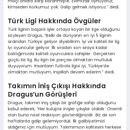
maçı onlara karşı kazanmıştık. Evimizde oynuyoruz,
kimseden korkumuz yok. Galip gelmek istiyoruz.” dedi.
Türk Ligi Hakkında Övgüler
Türk liginin başarılı işler ortaya koyan bir lige olduğunu
söyleyen Dragus, “Belki de dünyanın en iyi 5 liginin
ardından Türkiye geliyor diyebilirim. İyi ve kaliteli bir lig.
İyi oyuncular geliyor. İlk sıradan son sıraya kadar
baktığımızda kaliteli oyunculara sahipler. Gerçekten
güçlü bir lig. Bu ligin bir parçası olmaktan mutluluk
duyuyorum. İnsanların futbola ilgisi iyi, Türkiye’de
olmaktan mutluyum, inşallah devam ederim.” dedi.
Takımın İniş Çıkışı Hakkında
Dragus’un Görüşleri
Dragus, takımın iniş çıkışlı bir grafiğe sahip olduğunu
kabul ederek, “Her kulüpte inişler çıkışlar olabilir. Önemli
olan buna nasıl reaksiyon gösterdiğinizdir. Biz de son
haftalarda galip gelemiyorduk. İlk galibiyetimizi
aldığımız için mutluyum. Takımımızın kalitesini herkese