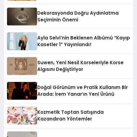
Dekorasyonda Doğru Aydınlatma
Seçiminin Önemi
Ayla Selvi’nin Beklenen Albümü “Kayıp
Kasetler 1” Yayınlandı!
Suwen, Yeni Nesil Korseleriyle Korse
Algısını Değiştiriyor
Doğal Görünüm ve Pratik Kullanım Bir
Arada: İrem Yanar’ın Yeni Ürünü
Kozmetik Toptan Satışında
Kazandıran Yöntemler