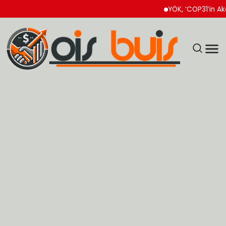
YÖK, ‘COP31’in Akademik