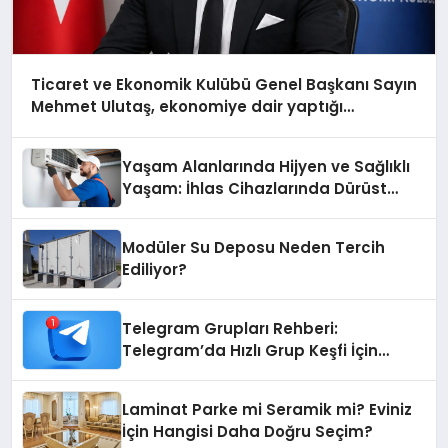
Ticaret ve Ekonomik Kulübü Genel Başkanı Sayın
Mehmet Ulutaş, ekonomiye dair yaptığı
açıklamada şunları kaydetti:
Yaşam Alanlarında Hijyen ve Sağlıklı
Yaşam: İhlas Cihazlarında Dürüst
Teknik Destek Deneyimi
Modüler Su Deposu Neden Tercih
Ediliyor?
Telegram Grupları Rehberi:
Telegram’da Hızlı Grup Keşfi İçin
Grupbul.com
Laminat Parke mi Seramik mi? Eviniz
İçin Hangisi Daha Doğru Seçim?