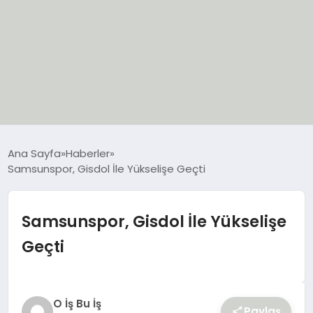
EĞİTİM
Ana Sayfa
Haberler
Samsunspor, Gisdol İle Yükselişe Geçti
EKONOMİ
GÜNCEL
Samsunspor, Gisdol İle Yükselişe
Geçti
SIYASET
SPOR
O İş Bu İş
Paylaş