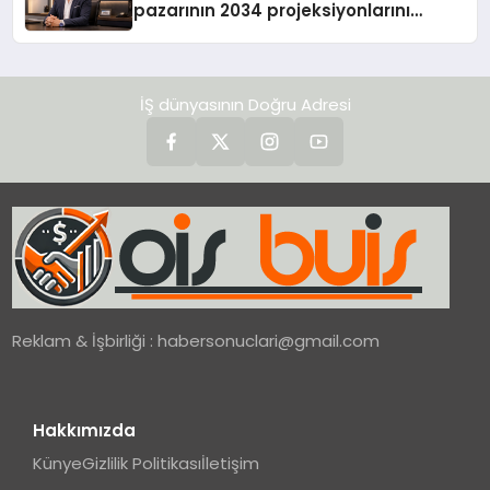
pazarının 2034 projeksiyonlarını
değerlendirdi
İŞ dünyasının Doğru Adresi
Reklam & İşbirliği :
habersonuclari@gmail.com
Hakkımızda
Künye
Gizlilik Politikası
İletişim