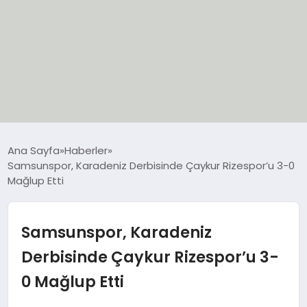
EĞİTİM
Ana Sayfa
Haberler
Samsunspor, Karadeniz Derbisinde Çaykur Rizespor’u 3-0
EKONOMİ
Mağlup Etti
GÜNCEL
Samsunspor, Karadeniz
SIYASET
Derbisinde Çaykur Rizespor’u 3-
0 Mağlup Etti
SPOR