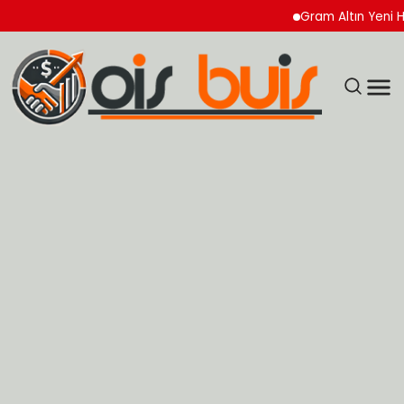
Gram Altın Yeni Haftay