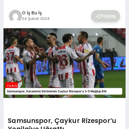
YAŞAM
O İş Bu İş
Paylaş
24 Şubat 2024
Samsunspor, Çaykur Rizespor’u
Yenilgiye Uğrattı