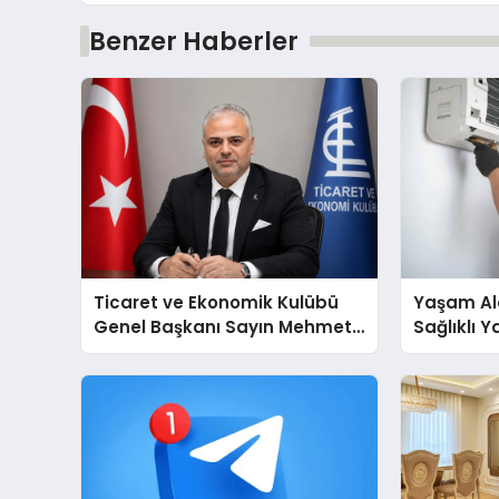
Benzer Haberler
Ticaret ve Ekonomik Kulübü
Yaşam Ala
Genel Başkanı Sayın Mehmet
Sağlıklı 
Ulutaş, ekonomiye dair yaptığı
Cihazları
açıklamada şunları kaydetti:
Destek D