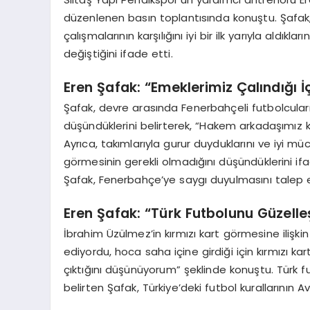
düzenlenen basın toplantısında konuştu. Şafak, 
çalışmalarının karşılığını iyi bir ilk yarıyla aldıkla
değiştiğini ifade etti.
Eren Şafak: “Emeklerimiz Çalındığı 
Şafak, devre arasında Fenerbahçeli futbolcuların
düşündüklerini belirterek, “Hakem arkadaşımız ko
Ayrıca, takımlarıyla gurur duyduklarını ve iyi mü
görmesinin gerekli olmadığını düşündüklerini if
Şafak, Fenerbahçe’ye saygı duyulmasını talep e
Eren Şafak: “Türk Futbolunu Güzelle
İbrahim Üzülmez’in kırmızı kart görmesine ilişki
ediyordu, hoca saha içine girdiği için kırmızı ka
çıktığını düşünüyorum” şeklinde konuştu. Türk fu
belirten Şafak, Türkiye’deki futbol kurallarının