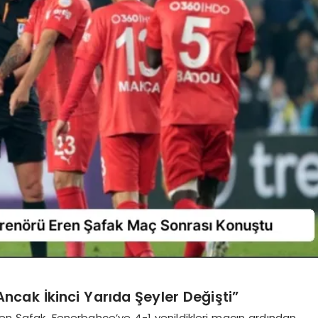
 Ancak İkinci Yarıda Şeyler Değişti”
ren Şafak, Fenerbahçe’ye 4-1 yenildikleri maçın ardından