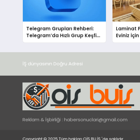
Telegram Grupları Rehberi:
Laminat 
Telegram’da Hızlı Grup Keşfi
Eviniz İç
İçin Grupbul.com
Seçim?
İŞ dünyasının Doğru Adresi
Reklam & İşbirliği :
habersonuclari@gmail.com
Copyright © 2025 Tüm hakları OİŞ BU İŞ 'de saklıdır.