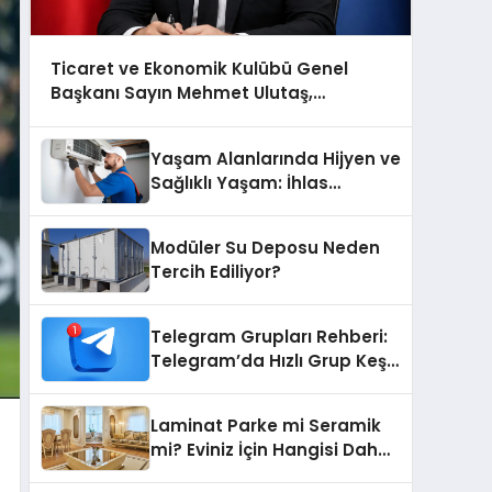
Ticaret ve Ekonomik Kulübü Genel
Başkanı Sayın Mehmet Ulutaş,
ekonomiye dair yaptığı açıklamada
şunları kaydetti:
Yaşam Alanlarında Hijyen ve
Sağlıklı Yaşam: İhlas
Cihazlarında Dürüst Teknik
Destek Deneyimi
Modüler Su Deposu Neden
Tercih Ediliyor?
Telegram Grupları Rehberi:
Telegram’da Hızlı Grup Keşfi
İçin Grupbul.com
Laminat Parke mi Seramik
mi? Eviniz İçin Hangisi Daha
Doğru Seçim?