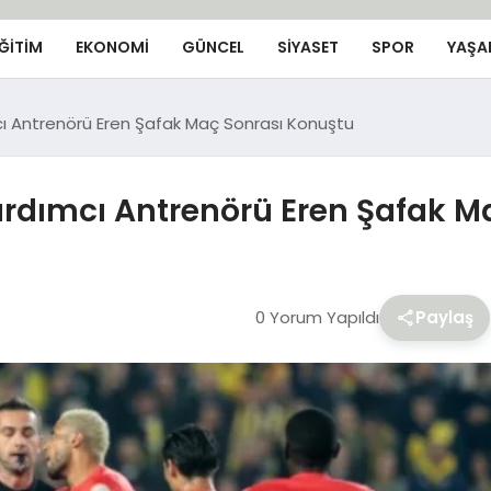
ĞİTİM
EKONOMİ
GÜNCEL
SIYASET
SPOR
YAŞA
cı Antrenörü Eren Şafak Maç Sonrası Konuştu
Yardımcı Antrenörü Eren Şafak M
0 Yorum Yapıldı
Paylaş