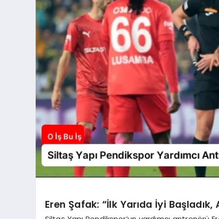
Eren Şafak: “İlk Yarıda İyi Başladık,
Siltaş Yapı Pendikspor’un yardımcı antrenörü E