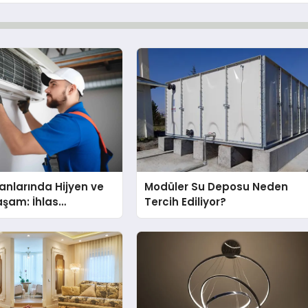
nlarında Hijyen ve
Modüler Su Deposu Neden
Yaşam: İhlas
Tercih Ediliyor?
nda Dürüst Teknik
eneyimi