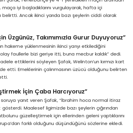
maça iyi başladıklarını vurgulayarak, hafta içi
rını belirtti. Ancak ikinci yarıda bazı şeylerin ciddi olarak
İçin Üzgünüz, Takımımızla Gurur Duyuyoruz”
 hakeme yüklenmesinin ikinci yarıyı etkilediğini
lay faullerle bizi geriye itti, buna mecbur kaldık” dedi.
cadele ettiklerini söyleyen Şafak, Welinton’un kırmızı kart
ade etti. Emeklerinin çalınmasının üzücü olduğunu belirten
tti.
ştirmek İçin Çaba Harcıyoruz”
n soruya yanıt veren Şafak, “İbrahim hoca normal itiraz
rt gösterdi. Maalesef ligimizde bazı şeylerin çığırından
tbolunu güzelleştirmek için ellerinden geleni yaptıklarını
 Avrupa’dan farklı olduğunu düşündüğünü sözlerine ekledi.