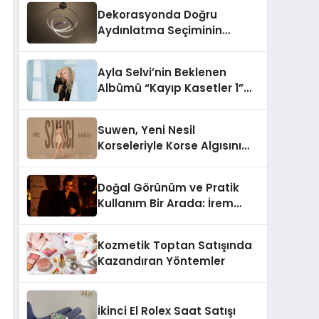
Dekorasyonda Doğru
Aydınlatma Seçiminin
Önemi
Ayla Selvi’nin Beklenen
Albümü “Kayıp Kasetler 1”
Yayınlandı!
Suwen, Yeni Nesil
Korseleriyle Korse Algısını
Değiştiriyor
Doğal Görünüm ve Pratik
Kullanım Bir Arada: İrem
Yanar’ın Yeni Ürünü
Kozmetik Toptan Satışında
Kazandıran Yöntemler
İkinci El Rolex Saat Satışı