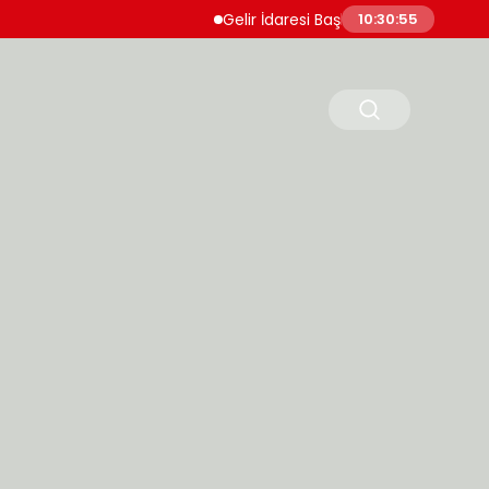
Gelir İdaresi Başkanlığı 860 Uzman Yardımcı
10:30:56