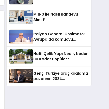
MHRS ile Nasıl Randevu
Alınır?
İtalyan General Cosimato:
Avrupa’da kamuoyu
barıştan yana
Hafif Çelik Yapı Nedir, Neden
Bu Kadar Popüler?
Genç, Türkiye araç kiralama
pazarının 2034
projeksiyonlarını
değerlendirdi